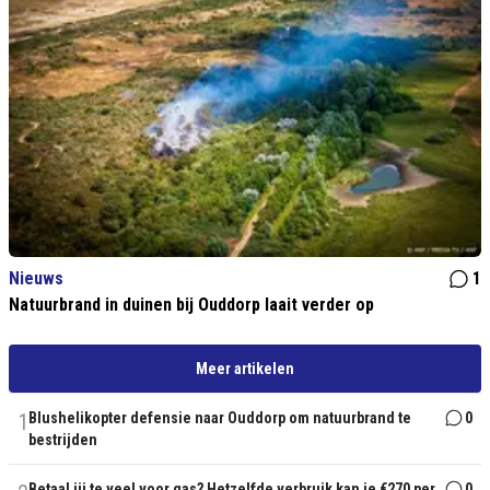
Nieuws
1
Natuurbrand in duinen bij Ouddorp laait verder op
Meer artikelen
1
Blushelikopter defensie naar Ouddorp om natuurbrand te
0
bestrijden
Betaal jij te veel voor gas? Hetzelfde verbruik kan je €270 per
0