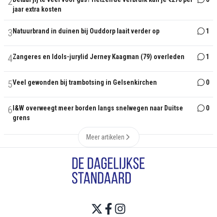
2
jaar extra kosten
3
Natuurbrand in duinen bij Ouddorp laait verder op
1
4
Zangeres en Idols-jurylid Jerney Kaagman (79) overleden
1
5
Veel gewonden bij trambotsing in Gelsenkirchen
0
6
I&W overweegt meer borden langs snelwegen naar Duitse
0
grens
Meer artikelen