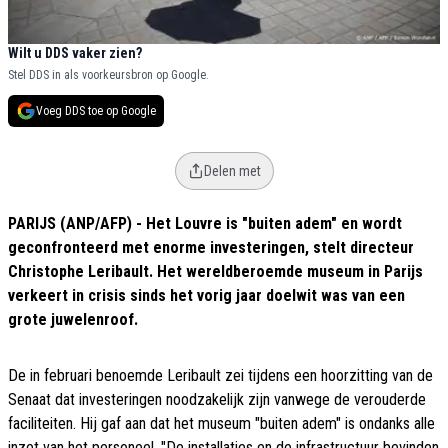
Wilt u DDS vaker zien?
Stel DDS in als voorkeursbron op Google.
Voeg DDS toe op Google
Delen met
PARIJS (ANP/AFP) - Het Louvre is "buiten adem" en wordt
geconfronteerd met enorme investeringen, stelt directeur
Christophe Leribault. Het wereldberoemde museum in Parijs
verkeert in crisis sinds het vorig jaar doelwit was van een
grote juwelenroof.
De in februari benoemde Leribault zei tijdens een hoorzitting van de
Senaat dat investeringen noodzakelijk zijn vanwege de verouderde
faciliteiten. Hij gaf aan dat het museum "buiten adem" is ondanks alle
inzet van het personeel. "De installaties en de infrastructuur bevinden