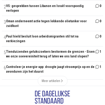
2
VS: gesprekken tussen Libanon en Israël voorspoedig
0
verlopen
3
Oman onderneemt actie tegen lekkende olietanker voor
0
zuidkust
4
Paul hield besluit loon arbeidsmigranten stil tot na
0
verkiezingen
5
Tienduizenden gelukszoekers bestormen de grenzen - Eisen
1
we onze soevereiniteit terug of laten we ons land slopen?
6
Controleer je energie-app: droogte jaagt stroomprijs op en de
1
avonduren zijn het duurst
Meer artikelen