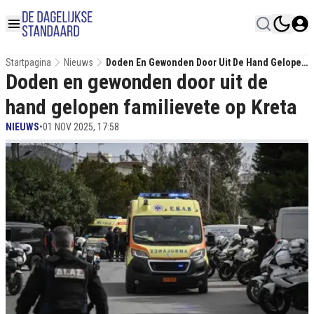
Startpagina
Nieuws
Doden En Gewonden Door Uit De Hand Gelopen
Doden en gewonden door uit de
Familievete Op Kreta
hand gelopen familievete op Kreta
NIEUWS
•
01 NOV 2025, 17:58