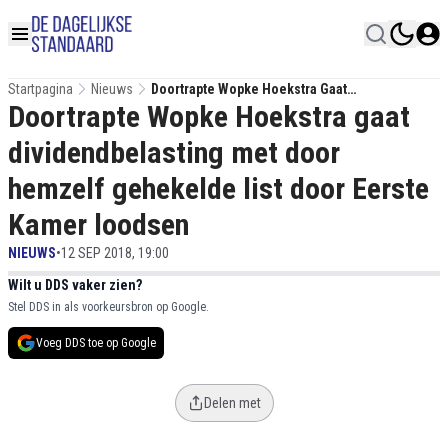
Startpagina
Nieuws
Doortrapte Wopke Hoekstra Gaat
Doortrapte Wopke Hoekstra gaat
Dividendbelasting Met Door Hemzelf
Gehekelde List Door Eerste Kamer Loodsen
dividendbelasting met door
hemzelf gehekelde list door Eerste
Kamer loodsen
NIEUWS
•
12 SEP 2018, 19:00
Wilt u DDS vaker zien?
Stel DDS in als voorkeursbron op Google.
Voeg DDS toe op Google
Delen met