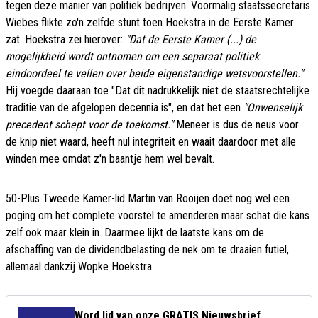
tegen deze manier van politiek bedrijven. Voormalig staatssecretaris
Wiebes flikte zo'n zelfde stunt toen Hoekstra in de Eerste Kamer
zat. Hoekstra zei hierover:
"Dat de Eerste Kamer (...) de
mogelijkheid wordt ontnomen om een separaat politiek
eindoordeel te vellen over beide eigenstandige wetsvoorstellen."
Hij voegde daaraan toe "Dat dit nadrukkelijk niet de staatsrechtelijke
traditie van de afgelopen decennia is", en dat het een
"Onwenselijk
precedent schept voor de toekomst."
Meneer is dus de neus voor
de knip niet waard, heeft nul integriteit en waait daardoor met alle
winden mee omdat z'n baantje hem wel bevalt.
50-Plus Tweede Kamer-lid Martin van Rooijen doet nog wel een
poging om het complete voorstel te amenderen maar schat die kans
zelf ook maar klein in. Daarmee lijkt de laatste kans om de
afschaffing van de dividendbelasting de nek om te draaien futiel,
allemaal dankzij Wopke Hoekstra.
Word lid van onze GRATIS Nieuwsbrief