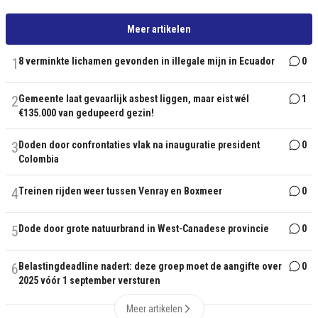
Meer artikelen
1
8 verminkte lichamen gevonden in illegale mijn in Ecuador
0
2
Gemeente laat gevaarlijk asbest liggen, maar eist wél
1
€135.000 van gedupeerd gezin!
3
Doden door confrontaties vlak na inauguratie president
0
Colombia
4
Treinen rijden weer tussen Venray en Boxmeer
0
5
Dode door grote natuurbrand in West-Canadese provincie
0
6
Belastingdeadline nadert: deze groep moet de aangifte over
0
2025 vóór 1 september versturen
Meer artikelen