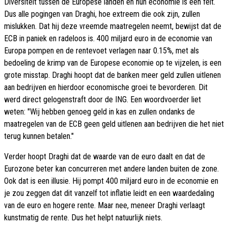
Diversiteit tussen de Europese landen en hun economie is een feit.
Dus alle pogingen van Draghi, hoe extreem die ook zijn, zullen
mislukken. Dat hij deze vreemde maatregelen neemt, bewijst dat de
ECB in paniek en radeloos is. 400 miljard euro in de economie van
Europa pompen en de rentevoet verlagen naar 0.15%, met als
bedoeling de krimp van de Europese economie op te vijzelen, is een
grote misstap. Draghi hoopt dat de banken meer geld zullen uitlenen
aan bedrijven en hierdoor economische groei te bevorderen. Dit
werd direct gelogenstraft door de ING. Een woordvoerder liet
weten: "Wij hebben genoeg geld in kas en zullen ondanks de
maatregelen van de ECB geen geld uitlenen aan bedrijven die het niet
terug kunnen betalen."
Verder hoopt Draghi dat de waarde van de euro daalt en dat de
Eurozone beter kan concurreren met andere landen buiten de zone.
Ook dat is een illusie. Hij pompt 400 miljard euro in de economie en
je zou zeggen dat dit vanzelf tot inflatie leidt en een waardedaling
van de euro en hogere rente. Maar nee, meneer Draghi verlaagt
kunstmatig de rente. Dus het helpt natuurlijk niets.