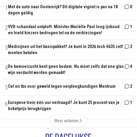
1
Met de auto naar Oostenrijk? Dit digitale vignet is pas na 18
0
dagen geldig
2
VVD-schandaal ontploft: Minister Mariëlle Paul loog ijskoud
1
en hield kiezers bedrogen tot na de verkiezingen!
3
Medicijnen uit het basispakket? Je kunt in 2026 toch €635 zelf
2
moeten betalen
4
De bemoeizucht kent geen bodem: Nu moet zelfs dat ene glas
4
wijn verdacht worden gemaakt!
5
Cel en tbs voor geweld tegen verpleegkundigen Mentrum
2
6
Europese trein één uur vertraagd? Je kunt 25 procent van je
1
ticketprijs terugkrijgen
Meer artikelen