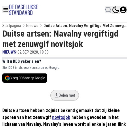
Startpagina
Nieuws
Duitse Artsen: Navalny Vergiftigd Met Zenuwgif
Duitse artsen: Navalny vergiftigd
Novitsjok
met zenuwgif novitsjok
NIEUWS
•
02 SEP 2020, 19:00
Wilt u DDS vaker zien?
Stel DDS in als voorkeursbron op Google.
Voeg DDS toe op Google
Delen met
Duitse artsen hebben zojuist bekend gemaakt dat zij kleine
sporen van het zenuwgif
novitsjok
hebben gevonden in het
lichaam van Navalny. Navalny's leven wordt al enkele jaren flink