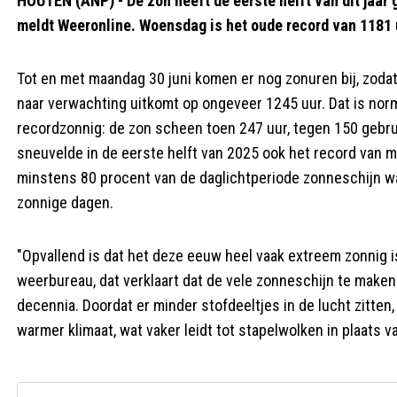
HOUTEN (ANP) - De zon heeft de eerste helft van dit jaar
meldt Weeronline. Woensdag is het oude record van 1181 u
Tot en met maandag 30 juni komen er nog zonuren bij, zoda
naar verwachting uitkomt op ongeveer 1245 uur. Dat is norma
recordzonnig: de zon scheen toen 247 uur, tegen 150 gebru
sneuvelde in de eerste helft van 2025 ook het record van 
minstens 80 procent van de daglichtperiode zonneschijn w
zonnige dagen.
"Opvallend is dat het deze eeuw heel vaak extreem zonnig is
weerbureau, dat verklaart dat de vele zonneschijn te maken
decennia. Doordat er minder stofdeeltjes in de lucht zitten,
warmer klimaat, wat vaker leidt tot stapelwolken in plaats 