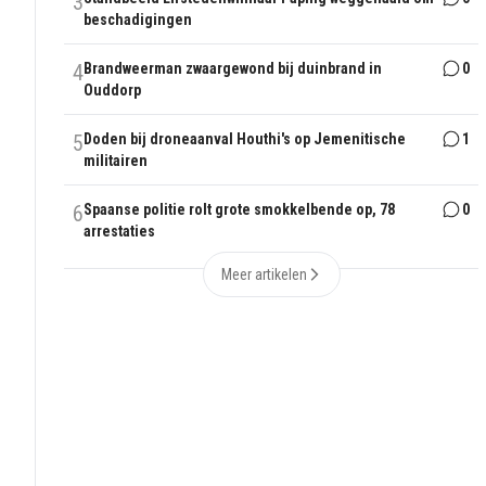
3
beschadigingen
4
Brandweerman zwaargewond bij duinbrand in
0
Ouddorp
5
Doden bij droneaanval Houthi's op Jemenitische
1
militairen
6
Spaanse politie rolt grote smokkelbende op, 78
0
arrestaties
Meer artikelen