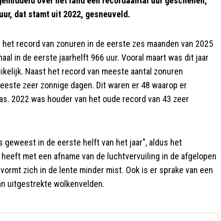
 gemiddeld over het land een recordaantal uur geschenen,
ur, dat stamt uit 2022, gesneuveld.
t het record van zonuren in de eerste zes maanden van 2025
al in de eerste jaarhelft 966 uur. Vooral maart was dit jaar
ikelijk. Naast het record van meeste aantal zonuren
meeste zeer zonnige dagen. Dit waren er 48 waarop er
as. 2022 was houder van het oude record van 43 zeer
 geweest in de eerste helft van het jaar", aldus het
 heeft met een afname van de luchtvervuiling in de afgelopen
 vormt zich in de lente minder mist. Ook is er sprake van een
van uitgestrekte wolkenvelden.