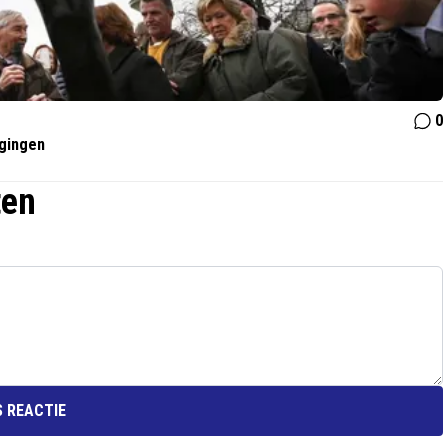
0
gingen
ten
 REACTIE