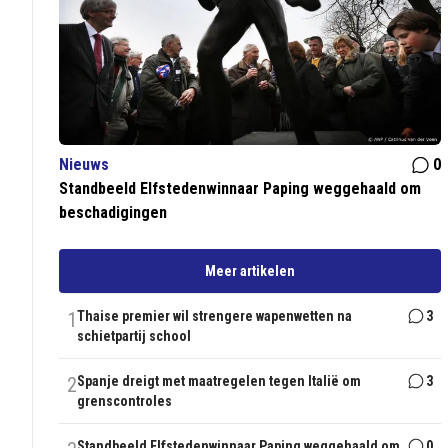
Nieuws
0
Standbeeld Elfstedenwinnaar Paping weggehaald om
beschadigingen
Meer artikelen
1
Thaise premier wil strengere wapenwetten na
3
schietpartij school
2
Spanje dreigt met maatregelen tegen Italië om
3
grenscontroles
Standbeeld Elfstedenwinnaar Paping weggehaald om
0