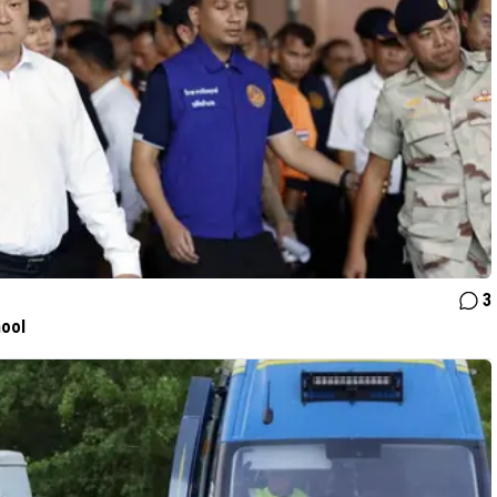
3
hool