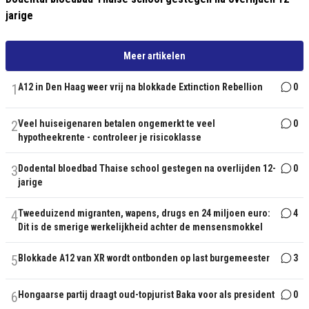
jarige
Meer artikelen
1
A12 in Den Haag weer vrij na blokkade Extinction Rebellion
0
2
Veel huiseigenaren betalen ongemerkt te veel
0
hypotheekrente - controleer je risicoklasse
3
Dodental bloedbad Thaise school gestegen na overlijden 12-
0
jarige
4
Tweeduizend migranten, wapens, drugs en 24 miljoen euro:
4
Dit is de smerige werkelijkheid achter de mensensmokkel
5
Blokkade A12 van XR wordt ontbonden op last burgemeester
3
6
Hongaarse partij draagt oud-topjurist Baka voor als president
0