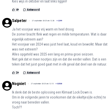
Kies wijs in oktober en laat links liggen!
4
+
Antwoord
Salpeter
27 september 2025 om 12:26
+
2299
Ja het voorjaar was vrij warm en heel droog
De zomer bracht flink wat regen en milde temperaturen. Wat is daar
eigenlijk extreem aan?
Het voorjaar van 2024 was juist heel laat, koud en bewolkt. Maar dat
was niet extreem?
Alles opgeteld was 2025 een lang en prima groei seizoen.
Niet gek dat er meer nootjes zijn en dat die eerder vallen. Dat is een
teken dat het juist goed gaat met in elk geval dat deel van de natuur.
3
+
Antwoord
Nogniet
27 september 2025 om 12:15
+
32530
Ik denk dat de beste oplossing een Klimaat Lock Down is.
Om in de volgende jaren te voorkomen dat de eikeltjes(de echte) te
vroeg naar beneden vallen.
Toch??