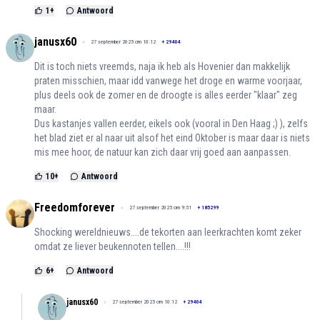
1
+
Antwoord
janusx60
27 september 2025 om 10:12
+
29404
Dit is toch niets vreemds, naja ik heb als Hovenier dan makkelijk
praten misschien, maar idd vanwege het droge en warme voorjaar,
plus deels ook de zomer en de droogte is alles eerder "klaar" zeg
maar.
Dus kastanjes vallen eerder, eikels ook (vooral in Den Haag ;) ), zelfs
het blad ziet er al naar uit alsof het eind Oktober is maar daar is niets
mis mee hoor, de natuur kan zich daar vrij goed aan aanpassen.
10
+
Antwoord
Freedomforever
27 september 2025 om 9:51
+
185299
Shocking wereldnieuws....de tekorten aan leerkrachten komt zeker
omdat ze liever beukennoten tellen....!!!
6
+
Antwoord
janusx60
27 september 2025 om 10:12
+
29404