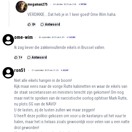
megaman275
04 oktober 2025 om 3:30
+
55783
VERDIKKIE....Dat heb je in 1 keer goed! Ome Wim haha.
0
+
Antwoord
ome-wim
28 september 2025 om 6:49
+
132281
Ik zag liever die zakkenvullende eikels in Brussel vallen.
1
+
Antwoord
ron51
27 september 2025 om 21:23
+
32247
Niet alle eikels hangen in de boom!
Kijk maar eens naar de vorige Rutte kabinetten en waar de eikels van
de staat secretarissen en ministers terecht zijn gekomen! Om nog
maar niet te spreken van de narcistische oorlog ophitser Mark Rutte,
nu plots SG van de NAVO!
U de lasten, zij de lusten zullen we maar zeggen!
U heeft deze politici gekozen om voor u de kastanjes uit het vuur te
halen, maar het is helaas zoals gewoonlijk voor velen van u een natte
drol geworden!