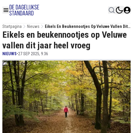
Startpagina
Nieuws
Eikels En Beukennootjes Op Veluwe Vallen Dit
Eikels en beukennootjes op Veluwe
Jaar Heel Vroeg
vallen dit jaar heel vroeg
NIEUWS
•
27 SEP 2025, 9:36