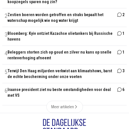
koopzegels sparen nog zin?
2
Zestien boeren worden getroffen en straks bepaalt het
2
waterschap mogelijk wie nog water krijgt
3
Bloomberg: Kyiv ontziet Kazachse olietankers bij Russische
1
havens
4
Beleggers storten zich op goud en zilver nu kans op snelle
1
renteverhoging afneemt
5
Terwijl Den Haag miljarden verkwist aan klimaatshows, barst
3
de echte bescherming onder onze voeten
6
Iraanse president ziet nu beste omstandigheden voor deal
6
met VS
Meer artikelen