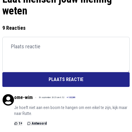
weten
9 Reacties
PLAATS REACTIE
ome-wim
28 september 2025 om 6:52
+
132281
Je hoeft niet aan een boom te hangen om een eikel te zijn, kijk maar
naar Rutte.
1
+
Antwoord