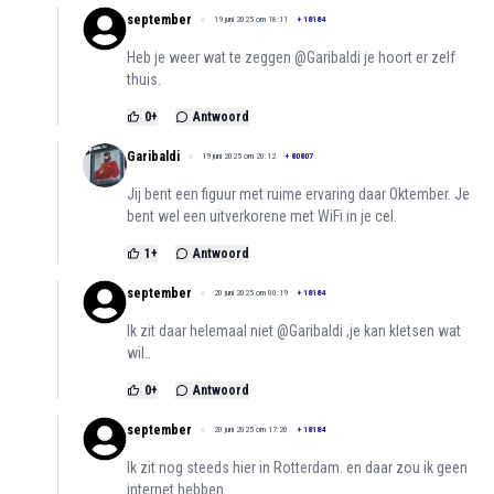
september
19 juni 2025 om 18:11
+
18184
Heb je weer wat te zeggen @Garibaldi je hoort er zelf
thuis.
0
+
Antwoord
Garibaldi
19 juni 2025 om 20:12
+
80807
Jij bent een figuur met ruime ervaring daar Oktember. Je
bent wel een uitverkorene met WiFi in je cel.
1
+
Antwoord
september
20 juni 2025 om 00:19
+
18184
Ik zit daar helemaal niet @Garibaldi ,je kan kletsen wat
wil..
0
+
Antwoord
september
20 juni 2025 om 17:20
+
18184
Ik zit nog steeds hier in Rotterdam. en daar zou ik geen
internet hebben.