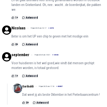
landen en Griekenland. Oh, nee...wacht...de boerderijkat, die pakken
we.
1
+
Antwoord
Nicolaas
19 juni 2025 om 16:17
+
2078
Beter is om het UP een chip te geven met het modige erin
0
+
Antwoord
september
19 juni 2025 om 15:01
+
18184
Voor huisdieren is het wel goed,wie vindt dat mensen gechipt
moeten worden, is totaal gestoord.
1
+
Antwoord
Garibaldi
19 juni 2025 om 17:16
+
80807
Dat weet jij als beste Oktember in het Pieterbaancentrum !
0
+
Antwoord