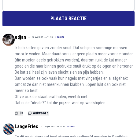
PLAATS REACTIE
edjan
20 juni 2025 om 11:23
+
105100
Ik heb katten gezien zonder snuit. Dat schijnen sommige mensen
mooi te vinden. Maar daardoor is er geen plaats meer voor de tanden
(die moeten deels getrokken worden), daarom ruikt de kat minder
goed en die naar binnen gedrukte snuit drukt op de ogen en hersenen.
De kat zal heel zijn leven slecht zien en pijn hebben.
Dan worden ze ook vaak hun nagels met vingertjes en al afgehakt
omdat ze dan niet meer kunnen krabben. Lopen lukt dan ook niet
meer zo best.
Of ze ook de staart eraf halen, weet ik niet.
Dat is de "ideale?" kat die prijzen wint op wedstrijden.
0
+
Antwoord
LangeFries
20 juni 2025 om 10:57
+
20007
En dit gaat uiteraard heel streng gehandhaafd worden in Oostblok