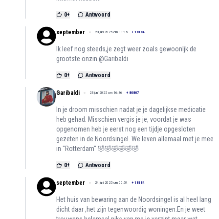
0
+
Antwoord
september
23 juni 2025 om 00:15
+
18184
Ik leef nog steeds,je zegt weer zoals gewoonljk de
grootste onzin.@Garibaldi
0
+
Antwoord
Garibaldi
23 juni 2025 om 16:36
+
80807
In je droom misschien nadat je je dagelijkse medicatie
heb gehad. Misschien vergis je je, voordat je was
opgenomen heb je eerst nog een tijdje opgesloten
gezeten in de Noordsingel. We leven allemaal met je mee
in "Rotterdam" 🤣🤣🤣🤣🤣🤣
0
+
Antwoord
september
24 juni 2025 om 00:54
+
18184
Het huis van bewaring aan de Noordsingel is al heel lang
dicht daar ,het zijn tegenwoordig woningen.En je weet
trouwens helemaal niks van me,je verzint maar wat