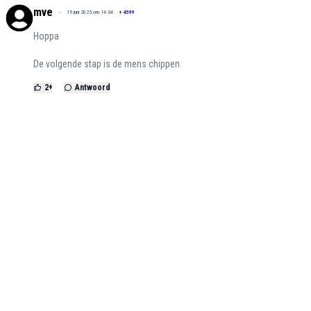
mve
19 juni 2025 om 14:34
+
4599
Hoppa
De volgende stap is de mens chippen
2
+
Antwoord