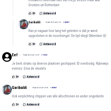
Groeten uit Rotterdam
0
+
Antwoord
Garibaldi
24 juni 2025 om 6:18
+
80807
Kan je nagaan hoe lang het geleden is dat je werd
opgesloten in de noordsingel. De tijd vliegt Oktember 🤣
0
+
Antwoord
Eef
19 juni 2025 om 14:59
+
10501
Je bent straks op diverse plaatsen gechipped. ID overbodig. Rijbewijs
evenzo. Erna de sleutels.
0
+
Antwoord
Garibaldi
19 juni 2025 om 14:46
+
80807
Ook verplichting chippen van alle allochtonen en ander ongedierte.
3
+
Antwoord