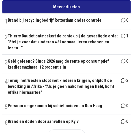
Meer artikelen
1
Brand bij recyclingbedrijf Rotterdam onder controle
0
2
Thierry Baudet ontmaskert de paniek bij de gevestigde orde:
1
"Stel je voor dat kinderen wél normaal leren rekenen en
lezen..."
3
Geld geleend? Sinds 2026 mag de rente op consumptief
0
krediet maximaal 12 procent zijn
4
Terwijl het Westen stopt met kinderen krijgen, ontploft de
2
bevolking in Afrika - "Als je geen nakomelingen hebt, komt
Afrika hiernaartoe"
5
Persoon omgekomen bij schietincident in Den Haag
0
6
Brand en doden door aanvallen op Kyiv
0