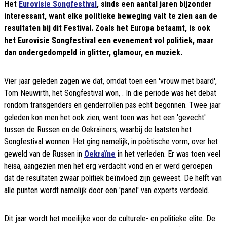
Het
Eurovisie Songfestival
, sinds een aantal jaren bijzonder
interessant, want elke politieke beweging valt te zien aan de
resultaten bij dit Festival. Zoals het Europa betaamt, is ook
het Eurovisie Songfestival een evenement vol politiek, maar
dan ondergedompeld in glitter, glamour, en muziek.
Vier jaar geleden zagen we dat, omdat toen een 'vrouw met baard',
Tom Neuwirth, het Songfestival won, . In die periode was het debat
rondom transgenders en genderrollen pas echt begonnen. Twee jaar
geleden kon men het ook zien, want toen was het een 'gevecht'
tussen de Russen en de Oekraïners, waarbij de laatsten het
Songfestival wonnen. Het ging namelijk, in poëtische vorm, over het
geweld van de Russen in
Oekraïne
in het verleden. Er was toen veel
heisa, aangezien men het erg verdacht vond en er werd geroepen
dat de resultaten zwaar politiek beïnvloed zijn geweest. De helft van
alle punten wordt namelijk door een 'panel' van experts verdeeld.
Dit jaar wordt het moeilijke voor de culturele- en politieke elite. De