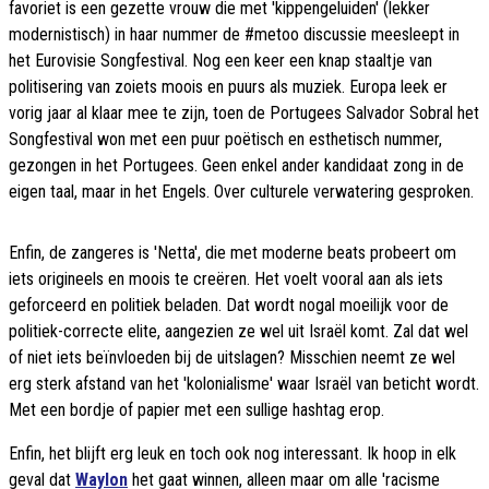
favoriet is een gezette vrouw die met 'kippengeluiden' (lekker
modernistisch) in haar nummer de #metoo discussie meesleept in
het Eurovisie Songfestival. Nog een keer een knap staaltje van
politisering van zoiets moois en puurs als muziek. Europa leek er
vorig jaar al klaar mee te zijn, toen de Portugees Salvador Sobral het
Songfestival won met een puur poëtisch en esthetisch nummer,
gezongen in het Portugees. Geen enkel ander kandidaat zong in de
eigen taal, maar in het Engels. Over culturele verwatering gesproken.
Enfin, de zangeres is 'Netta', die met moderne beats probeert om
iets origineels en moois te creëren. Het voelt vooral aan als iets
geforceerd en politiek beladen. Dat wordt nogal moeilijk voor de
politiek-correcte elite, aangezien ze wel uit Israël komt. Zal dat wel
of niet iets beïnvloeden bij de uitslagen? Misschien neemt ze wel
erg sterk afstand van het 'kolonialisme' waar Israël van beticht wordt.
Met een bordje of papier met een sullige hashtag erop.
Enfin, het blijft erg leuk en toch ook nog interessant. Ik hoop in elk
geval dat
Waylon
het gaat winnen, alleen maar om alle 'racisme