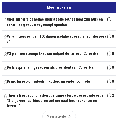
Meer artikelen
1
Chef militaire geheime dienst zette routes naar zijn huis en
1
vakanties gewoon wagenwijd openbaar
2
Vrijwilligers ronden 100 dagen isolatie voor ruimteonderzoek
0
af
3
VS plannen steunpakket van miljard dollar voor Colombia
0
4
De la Espriella ingezworen als president van Colombia
0
5
Brand bij recyclingbedrijf Rotterdam onder controle
0
6
Thierry Baudet ontmaskert de paniek bij de gevestigde orde:
2
"Stel je voor dat kinderen wél normaal leren rekenen en
lezen..."
Meer artikelen