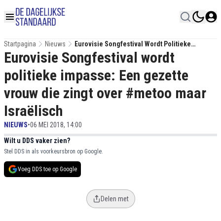
Startpagina
Nieuws
Eurovisie Songfestival Wordt Politieke
Eurovisie Songfestival wordt
Impasse: Een Gezette Vrouw Die Zingt Over
#metoo Maar Israëlisch
politieke impasse: Een gezette
vrouw die zingt over #metoo maar
Israëlisch
NIEUWS
•
06 MEI 2018, 14:00
Wilt u DDS vaker zien?
Stel DDS in als voorkeursbron op Google.
Voeg DDS toe op Google
Delen met