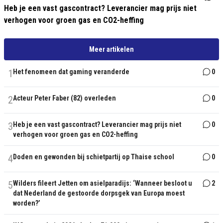
Heb je een vast gascontract? Leverancier mag prijs niet
verhogen voor groen gas en CO2-heffing
Meer artikelen
1
Het fenomeen dat gaming veranderde
0
2
Acteur Peter Faber (82) overleden
0
3
Heb je een vast gascontract? Leverancier mag prijs niet
0
verhogen voor groen gas en CO2-heffing
4
Doden en gewonden bij schietpartij op Thaise school
0
5
Wilders fileert Jetten om asielparadijs: ‘Wanneer besloot u
2
dat Nederland de gestoorde dorpsgek van Europa moest
worden?’