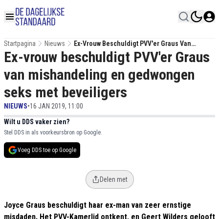
Startpagina
Nieuws
Ex-Vrouw Beschuldigt PVV'er Graus Van
Ex-vrouw beschuldigt PVV'er Graus
Mishandeling En Gedwongen Seks Met
Beveiligers
van mishandeling en gedwongen
seks met beveiligers
NIEUWS
•
16 JAN 2019, 11:00
Wilt u DDS vaker zien?
Stel DDS in als voorkeursbron op Google.
Voeg DDS toe op Google
Delen met
Joyce Graus beschuldigt haar ex-man van zeer ernstige
misdaden. Het PVV-Kamerlid ontkent, en Geert Wilders gelooft