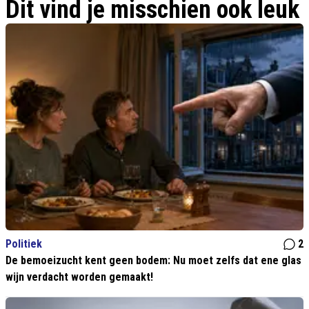
mislukte Rita Verdonk
Dit vind je misschien ook leuk
Politiek
2
De bemoeizucht kent geen bodem: Nu moet zelfs dat ene glas
wijn verdacht worden gemaakt!