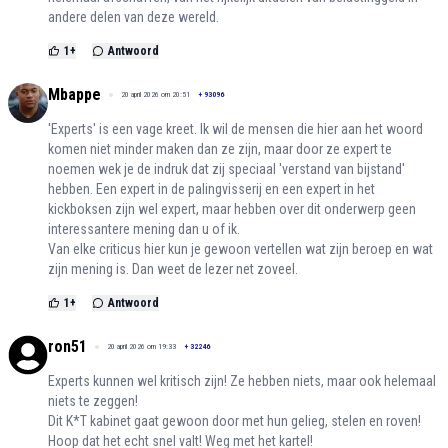
andere delen van deze wereld.
1
+
Antwoord
Mbappe
20 april 2026 om 20:51
+
93096
'Experts' is een vage kreet. Ik wil de mensen die hier aan het woord
komen niet minder maken dan ze zijn, maar door ze expert te
noemen wek je de indruk dat zij speciaal 'verstand van bijstand'
hebben. Een expert in de palingvisserij en een expert in het
kickboksen zijn wel expert, maar hebben over dit onderwerp geen
interessantere mening dan u of ik.
Van elke criticus hier kun je gewoon vertellen wat zijn beroep en wat
zijn mening is. Dan weet de lezer net zoveel.
1
+
Antwoord
ron51
20 april 2026 om 19:33
+
32246
Experts kunnen wel kritisch zijn! Ze hebben niets, maar ook helemaal
niets te zeggen!
Dit K*T kabinet gaat gewoon door met hun gelieg, stelen en roven!
Hoop dat het echt snel valt! Weg met het kartel!