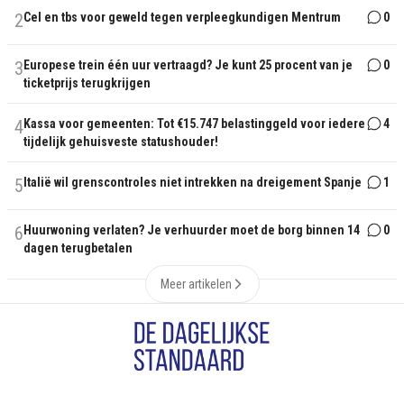
2
Cel en tbs voor geweld tegen verpleegkundigen Mentrum
0
3
Europese trein één uur vertraagd? Je kunt 25 procent van je
0
ticketprijs terugkrijgen
4
Kassa voor gemeenten: Tot €15.747 belastinggeld voor iedere
4
tijdelijk gehuisveste statushouder!
5
Italië wil grenscontroles niet intrekken na dreigement Spanje
1
6
Huurwoning verlaten? Je verhuurder moet de borg binnen 14
0
dagen terugbetalen
Meer artikelen