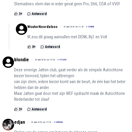
Stemadvies stem dan in ieder geval geen Pro, D66, CDA of VVD!
3
+
Antwoord
WouterNoordeloos
20 april 2026 om 21:20
+
19408
IK zou dit graag aanvullen met DENK, Bij1 en Volt
0
+
Antwoord
blondie
20 april 2026 om 19:20
+
171239
Deze smerige Jatten club, gaat verder als de simpele Autochtone
kiezer bevroed, tijden het uitbrengen
van zijn stem, iedere kiezer komt aan de beurt, de één kan het beter
hebben dan de ander.
Maar Jatten gaat door met zijn WEF opdracht maak de Autochtone
Nederlander tot slaaf.
3
+
Antwoord
edjan
20 april 2026 om 19:18
+
105044