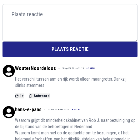
PLAATS REACTIE
WouterNoordeloos
20 april 2026 om 21:19
+
19408
Het verschil tussen arm en rijk wordt alleen maar groter. Dankzij
slinks stemmers
1
+
Antwoord
hans-e-pans
20 april 2026 om 20:56
+
41140
Waarom grijpt dit minderheidskabinet van Rob J. naar bezuiniging op
de bijstand van de behoeftigen in Nederland.
Waarom komt men niet op de gedachte om te bezuinigen, of het
helemaal afschaffen, van het rijkelijk uitdelen van belastinggeld in