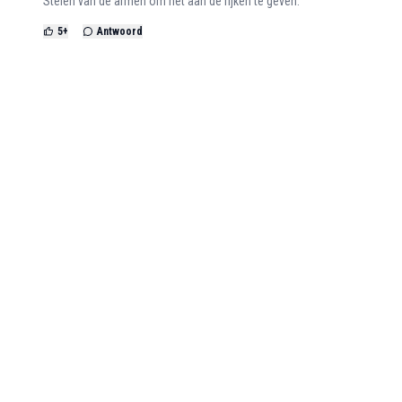
Stelen van de armen om het aan de rijken te geven.
5
+
Antwoord