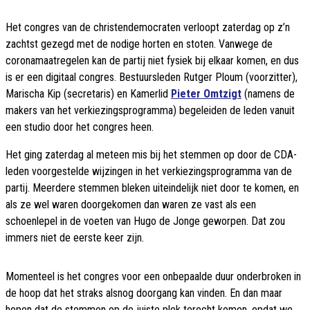
Het congres van de christendemocraten verloopt zaterdag op z’n
zachtst gezegd met de nodige horten en stoten. Vanwege de
coronamaatregelen kan de partij niet fysiek bij elkaar komen, en dus
is er een digitaal congres. Bestuursleden Rutger Ploum (voorzitter),
Marischa Kip (secretaris) en Kamerlid
Pieter Omtzigt
(namens de
makers van het verkiezingsprogramma) begeleiden de leden vanuit
een studio door het congres heen.
Het ging zaterdag al meteen mis bij het stemmen op door de CDA-
leden voorgestelde wijzingen in het verkiezingsprogramma van de
partij. Meerdere stemmen bleken uiteindelijk niet door te komen, en
als ze wel waren doorgekomen dan waren ze vast als een
schoenlepel in de voeten van Hugo de Jonge geworpen. Dat zou
immers niet de eerste keer zijn.
Momenteel is het congres voor een onbepaalde duur onderbroken in
de hoop dat het straks alsnog doorgang kan vinden. En dan maar
hopen dat de stemmen op de juiste plek terecht komen, opdat we