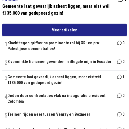
Gemeente laat gevaarlijk asbest liggen, maar eist wél
€135.000 van gedupeerd gezin!
Meer artikelen
1
Klacht tegen griffier na prominente rol bij XR- en pro-
0
Palestijnse demonstraties!
2
8 verminkte lichamen gevonden in illegale mijn in Ecuador
0
3
Gemeente laat gevaarlijk asbest liggen, maar eist wél
1
€135.000 van gedupeerd gezin!
4
Doden door confrontaties vlak na inauguratie president
0
Colombia
5
Treinen rijden weer tussen Venray en Boxmeer
0