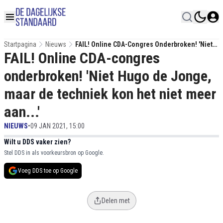
Startpagina
Nieuws
FAIL! Online CDA-Congres Onderbroken! 'Niet
FAIL! Online CDA-congres
Hugo De Jonge, Maar De Techniek Kon Het
Niet Meer Aan...'
onderbroken! 'Niet Hugo de Jonge,
maar de techniek kon het niet meer
aan...'
NIEUWS
•
09 JAN 2021, 15:00
Wilt u DDS vaker zien?
Stel DDS in als voorkeursbron op Google.
Voeg DDS toe op Google
Delen met