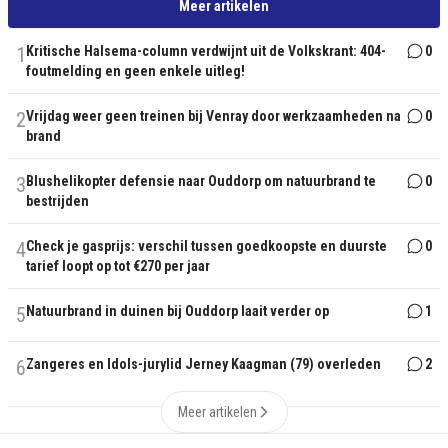
Meer artikelen
1
Kritische Halsema-column verdwijnt uit de Volkskrant: 404-
0
foutmelding en geen enkele uitleg!
2
Vrijdag weer geen treinen bij Venray door werkzaamheden na
0
brand
3
Blushelikopter defensie naar Ouddorp om natuurbrand te
0
bestrijden
4
Check je gasprijs: verschil tussen goedkoopste en duurste
0
tarief loopt op tot €270 per jaar
5
Natuurbrand in duinen bij Ouddorp laait verder op
1
6
Zangeres en Idols-jurylid Jerney Kaagman (79) overleden
2
Meer artikelen