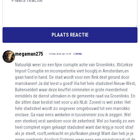
PLAATS REACTIE
megaman275
09 mei 2026 om 13:39
+
55783
Natuurlijk weer zo een fijne corrupte actie van Groenlinks. XtrLinkse
Import Corruptie en incompetentie viert hoogtij in Amsterdam,en
gaan hand in hand. De stad wordt voor een flink deel gerund door
marrokanen! Ja dat leest u goed! Via het hele stadsdeel Nieuw-West,
Buitenveldert waar deze knuffel criminelen in grote meerderheid
inmiddels de dienst uitmaken in de gemeente raad via Groenlinks. En
die zitten daar beslist niet voor u als NLdr. Zoveel is wel zeker. Het
hele stadsdeel wordt zo ongeveer omgebouwd tot een marrokko
enclave. Ga naar eens winkelen in tussenmeer zou ik zeggen. Wel
een steekvrij vest aandoen voor de zekerheid. Wel zo handig zo een
heel compleet eigen gekaapt stadsdeel want dan krijg je nooit straf
als je steelt, rooft,verkracht en plofkraken pleegt.Want dan heb je je
eigen overheids doofpot.Gisteren weer eens een pinautomaat uit de