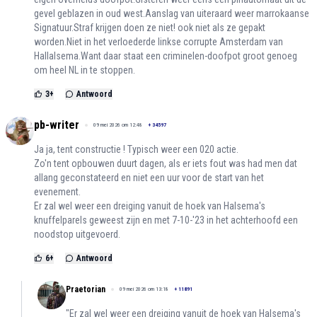
gevel geblazen in oud west.Aanslag van uiteraard weer marrokaanse
Signatuur.Straf krijgen doen ze niet! ook niet als ze gepakt
worden.Niet in het verloederde linkse corrupte Amsterdam van
Hallalsema.Want daar staat een criminelen-doofpot groot genoeg
om heel NL in te stoppen.
3
+
Antwoord
pb-writer
09 mei 2026 om 12:48
+
34597
Ja ja, tent constructie ! Typisch weer een 020 actie.
Zo'n tent opbouwen duurt dagen, als er iets fout was had men dat
allang geconstateerd en niet een uur voor de start van het
evenement.
Er zal wel weer een dreiging vanuit de hoek van Halsema's
knuffelparels geweest zijn en met 7-10-'23 in het achterhoofd een
noodstop uitgevoerd.
6
+
Antwoord
Praetorian
09 mei 2026 om 13:18
+
11891
"Er zal wel weer een dreiging vanuit de hoek van Halsema's