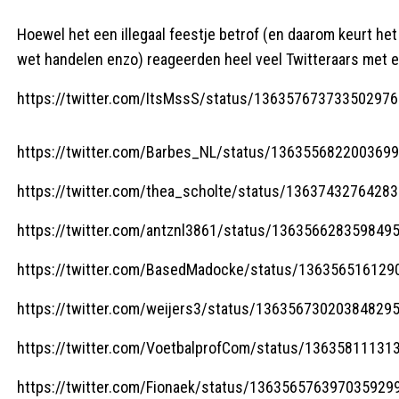
Hoewel het een illegaal feestje betrof (en daarom keurt het 
wet handelen enzo) reageerden heel veel Twitteraars met em
https://twitter.com/ItsMssS/status/136357673733502976
https://twitter.com/Barbes_NL/status/136355682200369
https://twitter.com/thea_scholte/status/1363743276428
https://twitter.com/antznl3861/status/136356628359849
https://twitter.com/BasedMadocke/status/13635651612
https://twitter.com/weijers3/status/13635673020384829
https://twitter.com/VoetbalprofCom/status/1363581113
https://twitter.com/Fionaek/status/136356576397035929