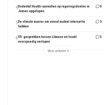
4
Dodental Houthi-aanvallen op regeringsdoelen in
0
Jemen opgelopen
5
De slimste manier om overal mobiel internet te
3
hebben
6
VS: gesprekken tussen Libanon en Israël
5
voorspoedig verlopen
Meer artikelen