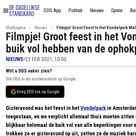
DDS App
Politiek
Nieuws
Opinie
Bui
Startpagina
Nieuws
Filmpje! Groot Feest In Het Vondelpark Me
Filmpje! Groot feest in het V
buik vol hebben van de ophok
NIEUWS
•
22 FEB 2021, 10:00
Wilt u DDS vaker zien?
Stel DDS in als voorkeursbron op Google.
Voeg DDS toe op Google
Gisteravond was het feest in het
Vondelpark
in Amsterdam
toegestaan, en we verplicht allemaal thuis moeten zitten
blijkbaar helemaal de buik vol van alle beperkingen voor e
trokken ze er gisteravond op uit, zetten ze de muziek ha