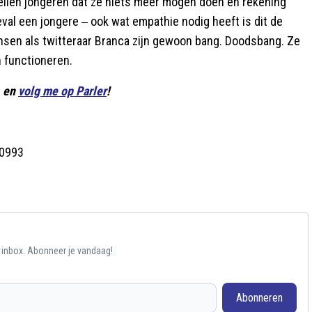
ellen jongeren dat ze niets meer mogen doen en rekening
eval een jongere ‒ ook wat empathie nodig heeft is dit de
 Mensen als twitteraar Branca zijn gewoon bang. Doodsbang. Ze
n functioneren.
. en
volg me op Parler
!
60993
e inbox. Abonneer je vandaag!
Abonneren