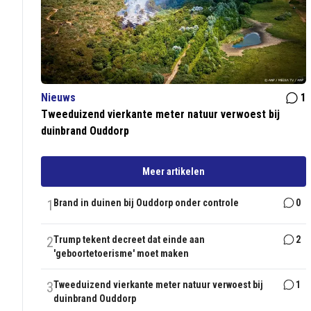
Nieuws
1
Tweeduizend vierkante meter natuur verwoest bij
duinbrand Ouddorp
Meer artikelen
1
Brand in duinen bij Ouddorp onder controle
0
2
Trump tekent decreet dat einde aan
2
'geboortetoerisme' moet maken
3
Tweeduizend vierkante meter natuur verwoest bij
1
duinbrand Ouddorp