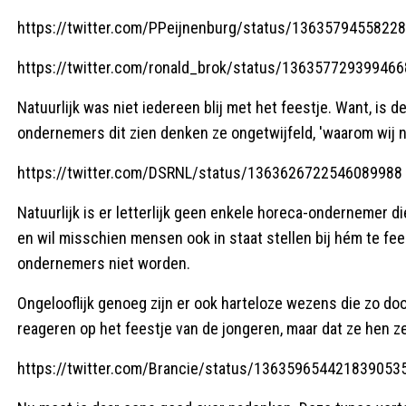
https://twitter.com/PPeijnenburg/status/1363579455822
https://twitter.com/ronald_brok/status/13635772939946
Natuurlijk was niet iedereen blij met het feestje. Want, is 
ondernemers dit zien denken ze ongetwijfeld, 'waarom wij n
https://twitter.com/DSRNL/status/1363626722546089988
Natuurlijk is er letterlijk geen enkele horeca-ondernemer die 
en wil misschien mensen ook in staat stellen bij hém te fe
ondernemers niet worden.
Ongelooflijk genoeg zijn er ook harteloze wezens die zo do
reageren op het feestje van de jongeren, maar dat ze hen z
https://twitter.com/Brancie/status/136359654421839053