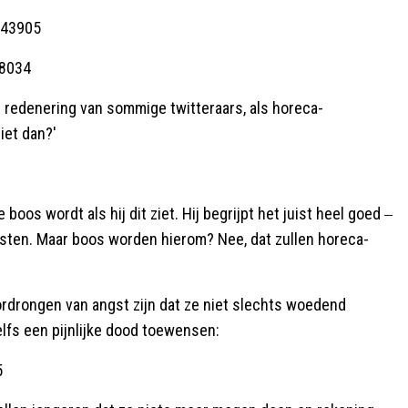
843905
68034
de redenering van sommige twitteraars, als horeca-
iet dan?'
boos wordt als hij dit ziet. Hij begrijpt het juist heel goed ‒
esten. Maar boos worden hierom? Nee, dat zullen horeca-
ordrongen van angst zijn dat ze niet slechts woedend
elfs een pijnlijke dood toewensen:
5