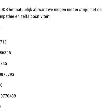
DDS het natuurlijk af, want we mogen niet in strijd met de
pathie en zelfs positiviteit.
1
9713
386305
5745
90870793
50
130770439
9