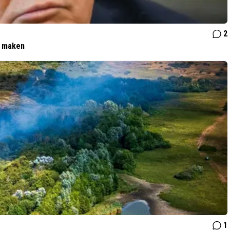
2
t maken
1