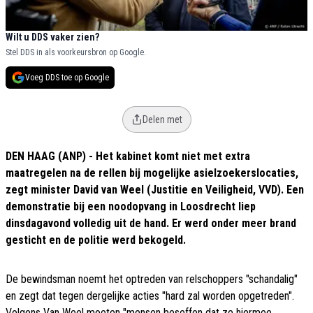
Wilt u DDS vaker zien?
Stel DDS in als voorkeursbron op Google.
Voeg DDS toe op Google
Delen met
DEN HAAG (ANP) - Het kabinet komt niet met extra
maatregelen na de rellen bij mogelijke asielzoekerslocaties,
zegt minister David van Weel (Justitie en Veiligheid, VVD). Een
demonstratie bij een noodopvang in Loosdrecht liep
dinsdagavond volledig uit de hand. Er werd onder meer brand
gesticht en de politie werd bekogeld.
De bewindsman noemt het optreden van relschoppers "schandalig"
en zegt dat tegen dergelijke acties "hard zal worden opgetreden".
Volgens Van Weel moeten "mensen beseffen dat ze hiermee