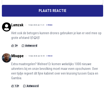
PLAATS REACTIE
Lamzak
13 mei 2026 om 11:21
+
59202
Hint ook de betogers kunnen drones gebruiken je kan er veel mee op
grote afstand 🤣😂🤣
3
+
Antwoord
Mbappe
13 mei 2026 om 10:55
+
93121
Extra maatregelen? Welnee! Er komen wekelijks 1000 nieuwe
uitvreters bij en onze bevolking moet maar even opschuiven. Over
een tijdje regeert dit fijne kabinet over een kruising tussen Gaza en
Gambia.
12
+
Antwoord