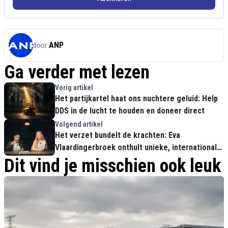
ANP
door
Ga verder met lezen
Vorig artikel
Het partijkartel haat ons nuchtere geluid: Help
DDS in de lucht te houden en doneer direct
Volgend artikel
Het verzet bundelt de krachten: Eva
Vlaardingerbroek onthult unieke, internationale
samenwerking met Martin Sellner
Dit vind je misschien ook leuk