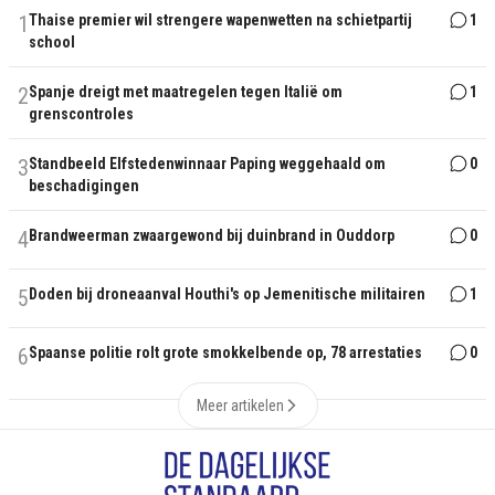
1
Thaise premier wil strengere wapenwetten na schietpartij
1
school
2
Spanje dreigt met maatregelen tegen Italië om
1
grenscontroles
3
Standbeeld Elfstedenwinnaar Paping weggehaald om
0
beschadigingen
4
Brandweerman zwaargewond bij duinbrand in Ouddorp
0
5
Doden bij droneaanval Houthi's op Jemenitische militairen
1
6
Spaanse politie rolt grote smokkelbende op, 78 arrestaties
0
Meer artikelen