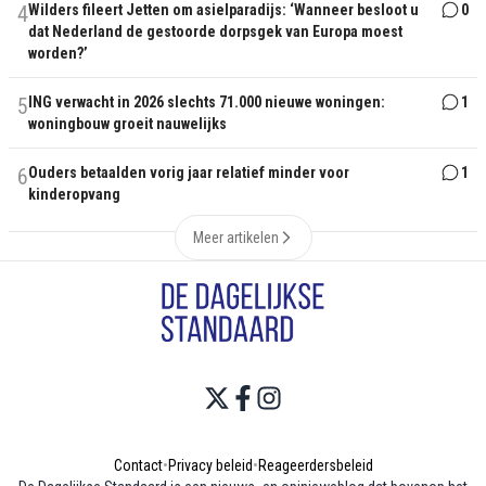
4
Wilders fileert Jetten om asielparadijs: ‘Wanneer besloot u
0
dat Nederland de gestoorde dorpsgek van Europa moest
worden?’
5
ING verwacht in 2026 slechts 71.000 nieuwe woningen:
1
woningbouw groeit nauwelijks
6
Ouders betaalden vorig jaar relatief minder voor
1
kinderopvang
Meer artikelen
Contact
•
Privacy beleid
•
Reageerdersbeleid