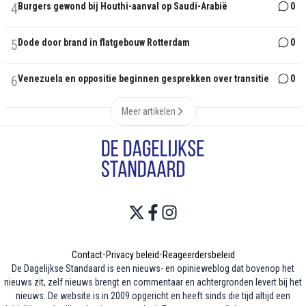
4
Burgers gewond bij Houthi-aanval op Saudi-Arabië
0
5
Dode door brand in flatgebouw Rotterdam
0
6
Venezuela en oppositie beginnen gesprekken over transitie
0
Meer artikelen
Contact
•
Privacy beleid
•
Reageerdersbeleid
De Dagelijkse Standaard is een nieuws- en opinieweblog dat bovenop het
nieuws zit, zelf nieuws brengt en commentaar en achtergronden levert bij het
nieuws. De website is in 2009 opgericht en heeft sinds die tijd altijd een