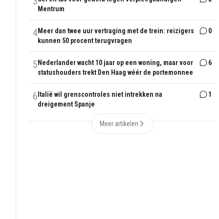
3
Mentrum
4
Meer dan twee uur vertraging met de trein: reizigers
0
kunnen 50 procent terugvragen
5
Nederlander wacht 10 jaar op een woning, maar voor
6
statushouders trekt Den Haag wéér de portemonnee
6
Italië wil grenscontroles niet intrekken na
1
dreigement Spanje
Meer artikelen