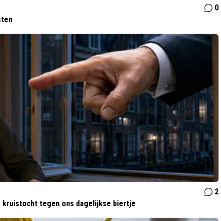
0
sten
2
 kruistocht tegen ons dagelijkse biertje