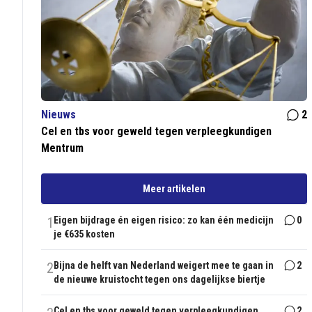
Nieuws
2
Cel en tbs voor geweld tegen verpleegkundigen
Mentrum
Meer artikelen
1
Eigen bijdrage én eigen risico: zo kan één medicijn
0
je €635 kosten
2
Bijna de helft van Nederland weigert mee te gaan in
2
de nieuwe kruistocht tegen ons dagelijkse biertje
Cel en tbs voor geweld tegen verpleegkundigen
2