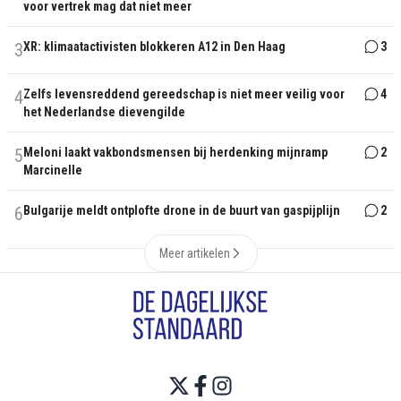
voor vertrek mag dat niet meer
3
XR: klimaatactivisten blokkeren A12 in Den Haag
3
4
Zelfs levensreddend gereedschap is niet meer veilig voor
4
het Nederlandse dievengilde
5
Meloni laakt vakbondsmensen bij herdenking mijnramp
2
Marcinelle
6
Bulgarije meldt ontplofte drone in de buurt van gaspijplijn
2
Meer artikelen