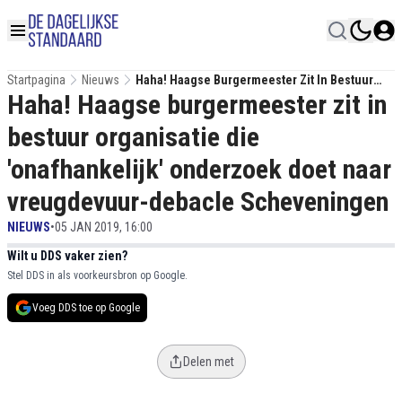
Startpagina
Nieuws
Haha! Haagse Burgermeester Zit In Bestuur
Haha! Haagse burgermeester zit in
Organisatie Die 'onafhankelijk' Onderzoek
Doet Naar Vreugdevuur-Debacle
bestuur organisatie die
Scheveningen
'onafhankelijk' onderzoek doet naar
vreugdevuur-debacle Scheveningen
NIEUWS
•
05 JAN 2019, 16:00
Wilt u DDS vaker zien?
Stel DDS in als voorkeursbron op Google.
Voeg DDS toe op Google
Delen met