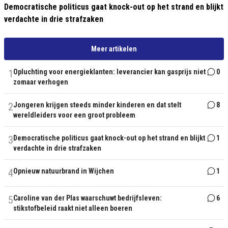
Democratische politicus gaat knock-out op het strand en blijkt
verdachte in drie strafzaken
Meer artikelen
1
Opluchting voor energieklanten: leverancier kan gasprijs niet
0
zomaar verhogen
2
Jongeren krijgen steeds minder kinderen en dat stelt
8
wereldleiders voor een groot probleem
3
Democratische politicus gaat knock-out op het strand en blijkt
1
verdachte in drie strafzaken
4
Opnieuw natuurbrand in Wijchen
1
5
Caroline van der Plas waarschuwt bedrijfsleven:
6
stikstofbeleid raakt niet alleen boeren