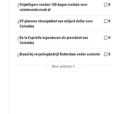
3
Vrijwilligers ronden 100 dagen isolatie voor
0
ruimteonderzoek af
4
VS plannen steunpakket van miljard dollar voor
0
Colombia
5
De la Espriella ingezworen als president van
0
Colombia
6
Brand bij recyclingbedrijf Rotterdam onder controle
0
Meer artikelen