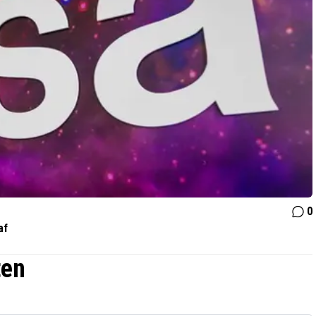
0
af
ten