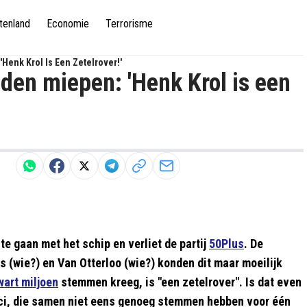
tenland
Economie
Terrorisme
enk Krol Is Een Zetelrover!'
en miepen: 'Henk Krol is een
e gaan met het schip en verliet de partij
50Plus
. De
(wie?) en Van Otterloo (wie?) konden dit maar moeilijk
wart miljoen
stemmen kreeg, is "een zetelrover". Is dat even
itici, die samen niet eens genoeg stemmen hebben voor één