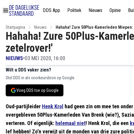
DDS App
Politiek
Nieuws
Opinie
Bui
Startpagina
Nieuws
Hahaha! Zure 50Plus-Kamerleden Miepen: 'H
Hahaha! Zure 50Plus-Kamerled
zetelrover!'
NIEUWS
•
03 MEI 2020, 16:00
Wilt u DDS vaker zien?
Stel DDS in als voorkeursbron op Google.
Voeg DDS toe op Google
Oud-partijleider
Henk Krol
had geen zin om mee ten onder t
overgebleven 50Plus-Kamerleden Van Brenk (wie?), Sazias 
verteren. Of eigenlijk:
helemaal niet
! Henk Krol, die een
k
lef hebben! Zo'n verwijt uit de monden van drie zure pol