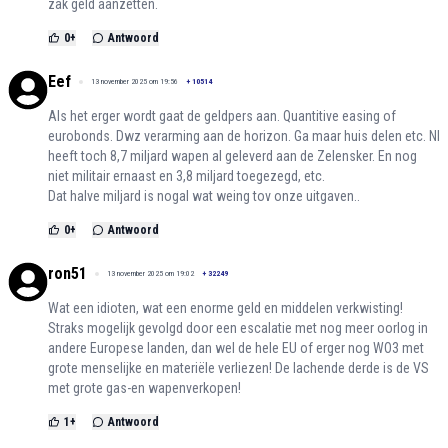
zak geld aanzetten.
0
+
Antwoord
Eef
13 november 2025 om 19:56
+
10514
Als het erger wordt gaat de geldpers aan. Quantitive easing of
eurobonds. Dwz verarming aan de horizon. Ga maar huis delen etc. Nl
heeft toch 8,7 miljard wapen al geleverd aan de Zelensker. En nog
niet militair ernaast en 3,8 miljard toegezegd, etc.
Dat halve miljard is nogal wat weing tov onze uitgaven..
0
+
Antwoord
ron51
13 november 2025 om 19:02
+
32249
Wat een idioten, wat een enorme geld en middelen verkwisting!
Straks mogelijk gevolgd door een escalatie met nog meer oorlog in
andere Europese landen, dan wel de hele EU of erger nog WO3 met
grote menselijke en materiële verliezen! De lachende derde is de VS
met grote gas-en wapenverkopen!
1
+
Antwoord