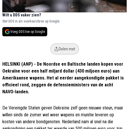
Wilt u DDS vaker zien?
Stel DDS in als voorkeursbron op Google.
Voeg DDS toe op Google
Delen met
HELSINKI (ANP) - De Noordse en Baltische landen kopen voor
Oekraïne voor een half miljard dollar (430 miljoen euro) aan
Amerikaanse wapens. Het al eerder aangekondigde pakket is
officieel rond, zeggen de defensieministers van de acht
NAVO-landen.
De Verenigde Staten geven Oekraïne zelf geen nieuwe steun, maar
willen sinds de zomer wel weer wapens en munitie leveren op
kosten van andere bondgenoten. Nederland nam al snel na die
aankondiging een pakket ter waarde van 500 miljoen euro voor zijn