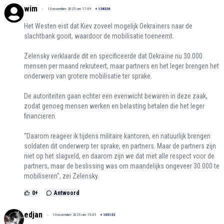
wim
13 november 2025 om 17:49
+
138336
Het Westen eist dat Kiev zoveel mogelijk Oekraïners naar de
slachtbank gooit, waardoor de mobilisatie toeneemt.
Zelensky verklaarde dit en specificeerde dat Oekraïne nu 30.000
mensen per maand rekruteert, maar partners en het leger brengen het
onderwerp van grotere mobilisatie ter sprake.
De autoriteiten gaan echter een evenwicht bewaren in deze zaak,
zodat genoeg mensen werken en belasting betalen die het leger
financieren.
"Daarom reageer ik tijdens militaire kantoren, en natuurlijk brengen
soldaten dit onderwerp ter sprake, en partners. Maar de partners zijn
niet op het slagveld, en daarom zijn we dat met alle respect voor de
partners, maar de beslissing was om maandelijks ongeveer 30.000 te
mobiliseren", zei Zelensky.
0
+
Antwoord
edjan
13 november 2025 om 15:45
+
105132