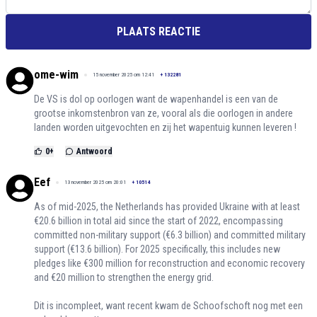
PLAATS REACTIE
ome-wim
15 november 2025 om 12:41
+
132281
De VS is dol op oorlogen want de wapenhandel is een van de
grootse inkomstenbron van ze, vooral als die oorlogen in andere
landen worden uitgevochten en zij het wapentuig kunnen leveren !
0
+
Antwoord
Eef
13 november 2025 om 20:01
+
10514
As of mid-2025, the Netherlands has provided Ukraine with at least
€20.6 billion in total aid since the start of 2022, encompassing
committed non-military support (€6.3 billion) and committed military
support (€13.6 billion). For 2025 specifically, this includes new
pledges like €300 million for reconstruction and economic recovery
and €20 million to strengthen the energy grid.
Dit is incompleet, want recent kwam de Schoofschoft nog met een