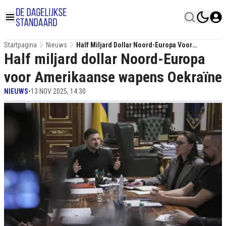
Startpagina
Nieuws
Half Miljard Dollar Noord-Europa Voor
Half miljard dollar Noord-Europa
Amerikaanse Wapens Oekraïne
voor Amerikaanse wapens Oekraïne
NIEUWS
•
13 NOV 2025, 14:30