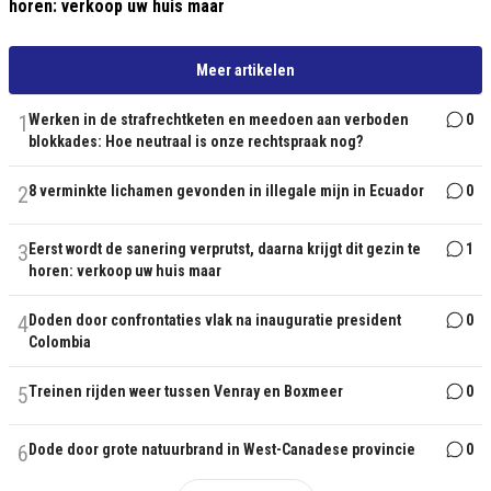
horen: verkoop uw huis maar
Meer artikelen
1
Werken in de strafrechtketen en meedoen aan verboden
0
blokkades: Hoe neutraal is onze rechtspraak nog?
2
8 verminkte lichamen gevonden in illegale mijn in Ecuador
0
3
Eerst wordt de sanering verprutst, daarna krijgt dit gezin te
1
horen: verkoop uw huis maar
4
Doden door confrontaties vlak na inauguratie president
0
Colombia
5
Treinen rijden weer tussen Venray en Boxmeer
0
6
Dode door grote natuurbrand in West-Canadese provincie
0