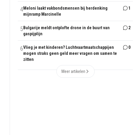
4
Meloni laakt vakbondsmensen bij herdenking
1
mijnramp Marcinelle
5
Bulgarije meldt ontplofte drone in de buurt van
2
gaspijplijn
6
Vlieg je met kinderen? Luchtvaartmaatschappijen
0
mogen straks geen geld meer vragen om samen te
zitten
Meer artikelen