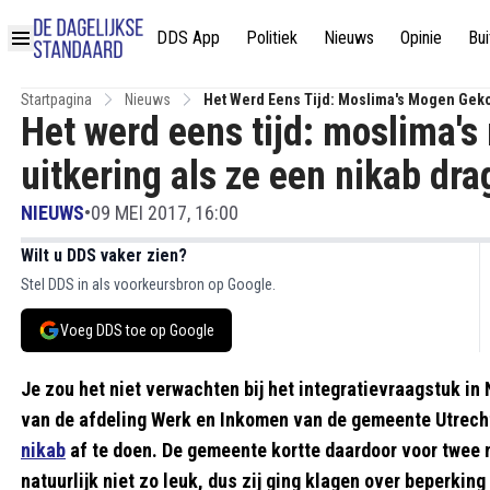
DDS App
Politiek
Nieuws
Opinie
Bui
Startpagina
Nieuws
Het Werd Eens Tijd: Moslima's Mogen Geko
Het werd eens tijd: moslima'
uitkering als ze een nikab dr
NIEUWS
•
09 MEI 2017, 16:00
Wilt u DDS vaker zien?
Stel DDS in als voorkeursbron op Google.
Voeg DDS toe op Google
Je zou het niet verwachten bij het integratievraagstuk in 
van de afdeling Werk en Inkomen van de gemeente Utrech
nikab
af te doen. De gemeente kortte daardoor voor twee
natuurlijk niet zo leuk, dus zij ging klagen over beperkin