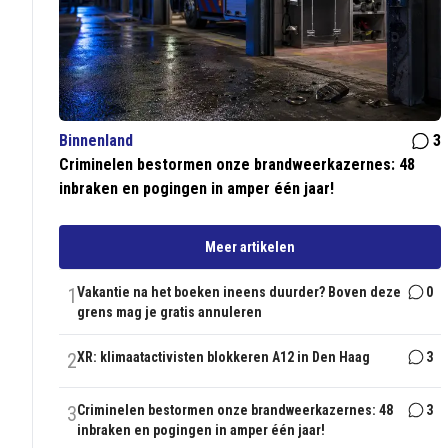
Binnenland
3
Criminelen bestormen onze brandweerkazernes: 48
inbraken en pogingen in amper één jaar!
Meer artikelen
1
Vakantie na het boeken ineens duurder? Boven deze
0
grens mag je gratis annuleren
2
XR: klimaatactivisten blokkeren A12 in Den Haag
3
3
Criminelen bestormen onze brandweerkazernes: 48
3
inbraken en pogingen in amper één jaar!