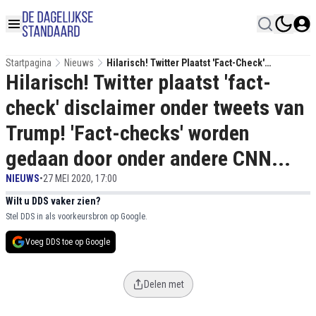
Startpagina
Nieuws
Hilarisch! Twitter Plaatst 'fact-Check'
Hilarisch! Twitter plaatst 'fact-
Disclaimer Onder Tweets Van Trump! 'Fact-
Checks' Worden Gedaan Door Onder Andere
check' disclaimer onder tweets van
CNN...
Trump! 'Fact-checks' worden
gedaan door onder andere CNN...
NIEUWS
•
27 MEI 2020, 17:00
Wilt u DDS vaker zien?
Stel DDS in als voorkeursbron op Google.
Voeg DDS toe op Google
Delen met