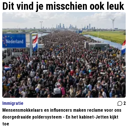
Dit vind je misschien ook leuk
er iets fundamenteel mis'
Immigratie
2
Mensensmokkelaars en influencers maken reclame voor ons
doorgedraaide poldersysteem - En het kabinet-Jetten kijkt
toe