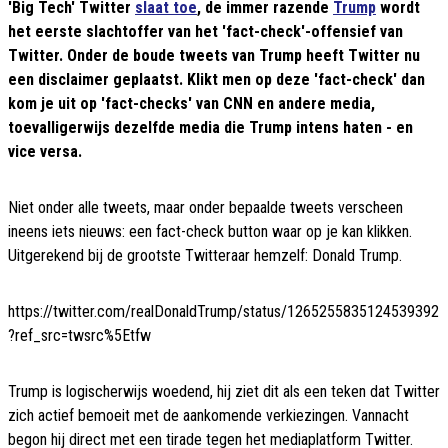
'Big Tech' Twitter
slaat toe
, de immer razende
Trump
wordt
het eerste slachtoffer van het 'fact-check'-offensief van
Twitter. Onder de boude tweets van Trump heeft Twitter nu
een disclaimer geplaatst. Klikt men op deze 'fact-check' dan
kom je uit op 'fact-checks' van CNN en andere media,
toevalligerwijs dezelfde media die Trump intens haten - en
vice versa.
Niet onder alle tweets, maar onder bepaalde tweets verscheen
ineens iets nieuws: een fact-check button waar op je kan klikken.
Uitgerekend bij de grootste Twitteraar hemzelf: Donald Trump.
https://twitter.com/realDonaldTrump/status/1265255835124539392
?ref_src=twsrc%5Etfw
Trump is logischerwijs woedend, hij ziet dit als een teken dat Twitter
zich actief bemoeit met de aankomende verkiezingen. Vannacht
begon hij direct met een tirade tegen het mediaplatform Twitter.