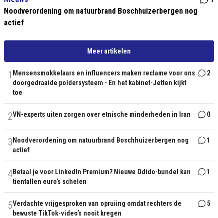
Noodverordening om natuurbrand Boschhuizerbergen nog
actief
Meer artikelen
1
Mensensmokkelaars en influencers maken reclame voor ons
2
doorgedraaide poldersysteem - En het kabinet-Jetten kijkt
toe
2
VN-experts uiten zorgen over etnische minderheden in Iran
0
3
Noodverordening om natuurbrand Boschhuizerbergen nog
1
actief
4
Betaal je voor LinkedIn Premium? Nieuwe Odido-bundel kan
1
tientallen euro’s schelen
5
Verdachte vrijgesproken van opruiing omdat rechters de
5
bewuste TikTok-video’s nooit kregen