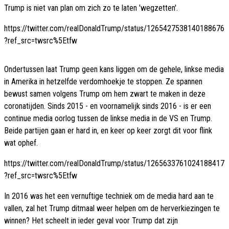
Trump is niet van plan om zich zo te laten 'wegzetten'.
https://twitter.com/realDonaldTrump/status/1265427538140188676
?ref_src=twsrc%5Etfw
Ondertussen laat Trump geen kans liggen om de gehele, linkse media
in Amerika in hetzelfde verdomhoekje te stoppen. Ze spannen
bewust samen volgens Trump om hem zwart te maken in deze
coronatijden. Sinds 2015 - en voornamelijk sinds 2016 - is er een
continue media oorlog tussen de linkse media in de VS en Trump.
Beide partijen gaan er hard in, en keer op keer zorgt dit voor flink
wat ophef.
https://twitter.com/realDonaldTrump/status/1265633761024188417
?ref_src=twsrc%5Etfw
In 2016 was het een vernuftige techniek om de media hard aan te
vallen, zal het Trump ditmaal weer helpen om de herverkiezingen te
winnen? Het scheelt in ieder geval voor Trump dat zijn