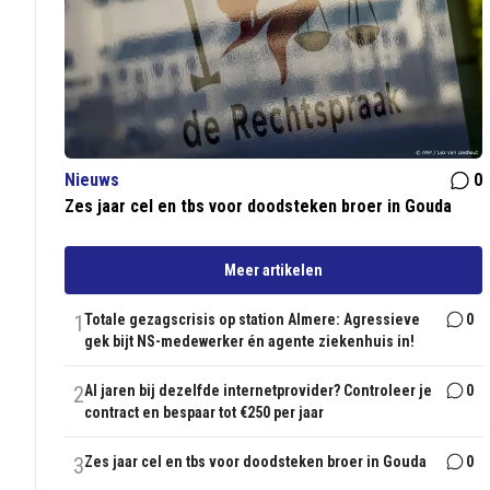
Nieuws
0
Zes jaar cel en tbs voor doodsteken broer in Gouda
Meer artikelen
1
Totale gezagscrisis op station Almere: Agressieve
0
gek bijt NS-medewerker én agente ziekenhuis in!
2
Al jaren bij dezelfde internetprovider? Controleer je
0
contract en bespaar tot €250 per jaar
3
Zes jaar cel en tbs voor doodsteken broer in Gouda
0