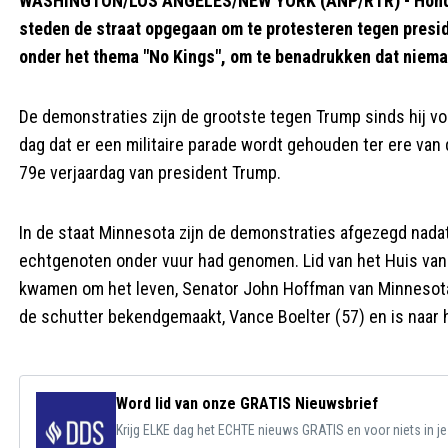
WASHINGTON/LOS ANGELES/NEW YORK (ANP/RTR) - Honderd
steden de straat opgegaan om te protesteren tegen pres
onder het thema "No Kings", om te benadrukken dat nieman
De demonstraties zijn de grootste tegen Trump sinds hij vo
dag dat er een militaire parade wordt gehouden ter ere van
79e verjaardag van president Trump.
In de staat Minnesota zijn de demonstraties afgezegd nada
echtgenoten onder vuur had genomen. Lid van het Huis va
kwamen om het leven, Senator John Hoffman van Minnesota 
de schutter bekendgemaakt, Vance Boelter (57) en is naar 
Word lid van onze GRATIS Nieuwsbrief
Krijg ELKE dag het ECHTE nieuws GRATIS en voor niets in j