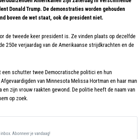
duizenden Amerikanen zijn zaterdag in verschillende
ident Donald Trump. De demonstraties worden gehouden
d boven de wet staat, ook de president niet.
or de tweede keer president is. Ze vinden plaats op dezelfde
 de 250e verjaardag van de Amerikaanse strijdkrachten en de
t een schutter twee Democratische politici en hun
n Afgevaardigden van Minnesota Melissa Hortman en haar man
en zijn vrouw raakten gewond. De politie heeft de naam van
hem op zoek.
e inbox. Abonneer je vandaag!