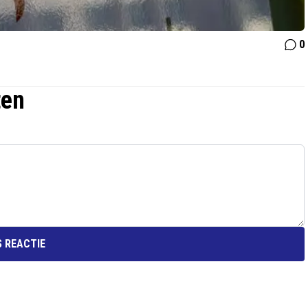
0
ten
 REACTIE