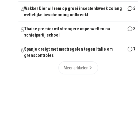
4
Wakker Dier wil rem op groei insectenkweek zolang
3
wettelijke bescherming ontbreekt
5
Thaise premier wil strengere wapenwetten na
3
schietpartij school
6
Spanje dreigt met maatregelen tegen Italië om
7
grenscontroles
Meer artikelen