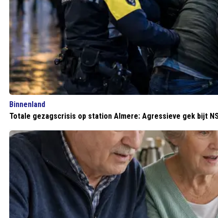
Binnenland
Totale gezagscrisis op station Almere: Agressieve gek bijt 