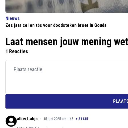
Nieuws
Zes jaar cel en tbs voor doodsteken broer in Gouda
Laat mensen jouw mening we
1 Reacties
PLAATS
albert.ahjs
15 juni 2025 om 1:45
+
21135