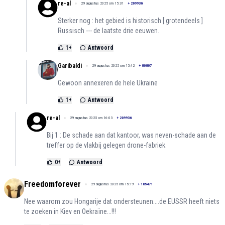
re-al
29 augustus 2025 om 15:31
+
209936
Sterker nog : het gebied is historisch [ grotendeels ]
Russisch --- de laatste drie eeuwen.
1
+
Antwoord
Garibaldi
29 augustus 2025 om 15:42
+
80807
Gewoon annexeren de hele Ukraine
1
+
Antwoord
re-al
29 augustus 2025 om 16:03
+
209936
Bij 1 : De schade aan dat kantoor, was neven-schade aan de
treffer op de vlakbij gelegen drone-fabriek.
0
+
Antwoord
Freedomforever
29 augustus 2025 om 15:19
+
185471
Nee waarom zou Hongarije dat ondersteunen....de EUSSR heeft niets
te zoeken in Kiev en Oekraïne...!!!