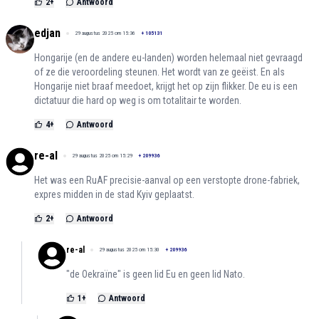
2
+
Antwoord
edjan
29 augustus 2025 om 15:36
+
105131
Hongarije (en de andere eu-landen) worden helemaal niet gevraagd
of ze die veroordeling steunen. Het wordt van ze geëist. En als
Hongarije niet braaf meedoet, krijgt het op zijn flikker. De eu is een
dictatuur die hard op weg is om totalitair te worden.
4
+
Antwoord
re-al
29 augustus 2025 om 15:29
+
209936
Het was een RuAF precisie-aanval op een verstopte drone-fabriek,
expres midden in de stad Kyiv geplaatst.
2
+
Antwoord
re-al
29 augustus 2025 om 15:30
+
209936
"de Oekraïne" is geen lid Eu en geen lid Nato.
1
+
Antwoord