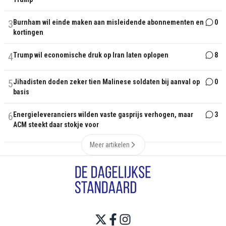
3
Burnham wil einde maken aan misleidende abonnementen en
0
kortingen
4
Trump wil economische druk op Iran laten oplopen
8
5
Jihadisten doden zeker tien Malinese soldaten bij aanval op
0
basis
6
Energieleveranciers wilden vaste gasprijs verhogen, maar
3
ACM steekt daar stokje voor
Meer artikelen