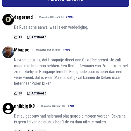
dageraad
29 augustus 2025 om 18:23
+
77350
De Russische aanval was is een verdediging.
1
+
Antwoord
Mbappe
29 augustus 2025 om 16:19
+
93142
Navrant detail is, dat Hongarije direct aan Oekraïne grenst. Je zult
maar zo'n buurman hebben. Een flinke afzwaaier van Poetin komt net
zo makkelijk in Hongarije terecht. Een goede buur is beter dan een
verre vriend, dat is waar. Maar in dat geval kunnen de Oeken maar
beter naar Polen kijken.
0
+
Antwoord
nhjhbjgtk9
29 augustus 2025 om 15:56
+
7035
Dat eu gebouw had helemaal plat gegooid mogen worden, Oekraine
is geen lid van de eu dus heeft de eu daar niks te maken