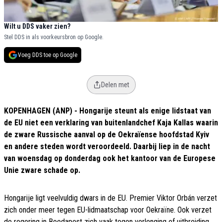
Wilt u DDS vaker zien?
Stel DDS in als voorkeursbron op Google.
Voeg DDS toe op Google
Delen met
KOPENHAGEN (ANP) - Hongarije steunt als enige lidstaat van
de EU niet een verklaring van buitenlandchef Kaja Kallas waarin
de zware Russische aanval op de Oekraïense hoofdstad Kyiv
en andere steden wordt veroordeeld. Daarbij liep in de nacht
van woensdag op donderdag ook het kantoor van de Europese
Unie zware schade op.
Hongarije ligt veelvuldig dwars in de EU. Premier Viktor Orbán verzet
zich onder meer tegen EU-lidmaatschap voor Oekraïne. Ook verzet
de regering in Boedapest zich vaak tegen verlenging of uitbreiding