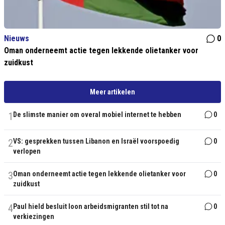
Nieuws
0
Oman onderneemt actie tegen lekkende olietanker voor
zuidkust
Meer artikelen
1
De slimste manier om overal mobiel internet te hebben
0
2
VS: gesprekken tussen Libanon en Israël voorspoedig
0
verlopen
3
Oman onderneemt actie tegen lekkende olietanker voor
0
zuidkust
4
Paul hield besluit loon arbeidsmigranten stil tot na
0
verkiezingen