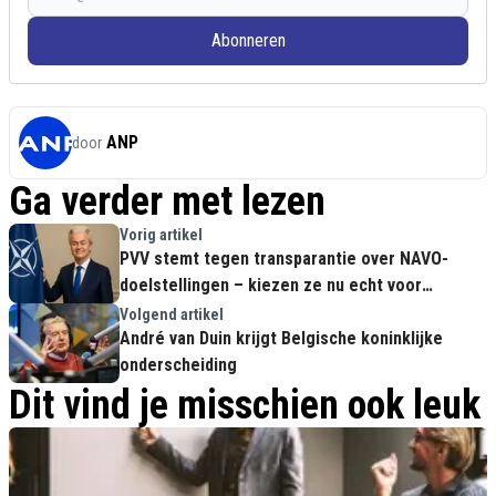
Abonneren
ANP
door
Ga verder met lezen
Vorig artikel
PVV stemt tegen transparantie over NAVO-
doelstellingen – kiezen ze nu echt voor
globalisme?
Volgend artikel
André van Duin krijgt Belgische koninklijke
onderscheiding
Dit vind je misschien ook leuk