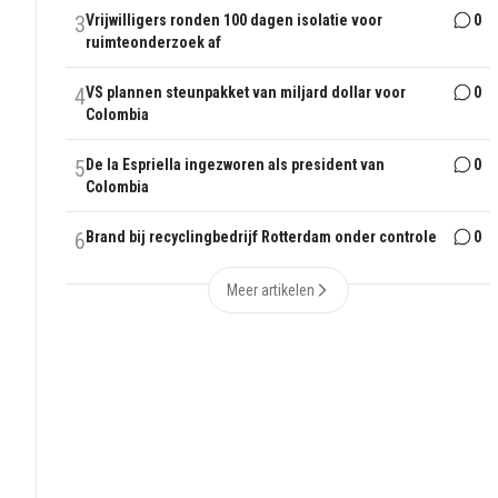
3
Vrijwilligers ronden 100 dagen isolatie voor
0
ruimteonderzoek af
4
VS plannen steunpakket van miljard dollar voor
0
Colombia
5
De la Espriella ingezworen als president van
0
Colombia
6
Brand bij recyclingbedrijf Rotterdam onder controle
0
Meer artikelen