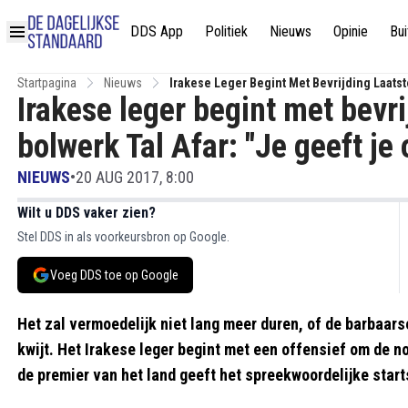
DDS App
Politiek
Nieuws
Opinie
Bui
Startpagina
Nieuws
Irakese Leger Begint Met Bevrijding Laatste
Irakese leger begint met bevri
bolwerk Tal Afar: "Je geeft je o
NIEUWS
•
20 AUG 2017, 8:00
Wilt u DDS vaker zien?
Stel DDS in als voorkeursbron op Google.
Voeg DDS toe op Google
Het zal vermoedelijk niet lang meer duren, of de barbaar
kwijt. Het Irakese leger begint met een offensief om de n
de premier van het land geeft het spreekwoordelijke start