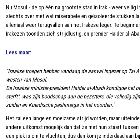
Nu Mosul - de op één na grootste stad in Irak - weer veilig in
slechts over met wat miserabele en geïsoleerde stukken land.
allemaal weer terugvallen aan het Irakese leger. Te beginne
Irakezen toonden zich strijdlustig, en premier Haider al-Aba
Lees maar
:
"Iraakse troepen hebben vandaag de aanval ingezet op Tal Af
westen van Mosul.
De Iraakse minister-president Haider al-Abadi kondigde het off
sterft", was zijn boodschap aan de bezetters, die volledig zi
zuiden en Koerdische peshmerga in het noorden."
Het zal een lange en moeizame strijd worden, maar uiteindeli
andere uitkomst mogelijk dan dat ze met hun staart tussen 
een plek is om te vluchten, dus dan kom je inderdaad aan bi