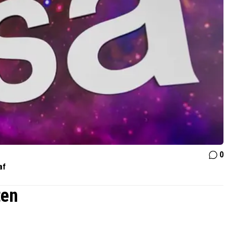
0
af
ten