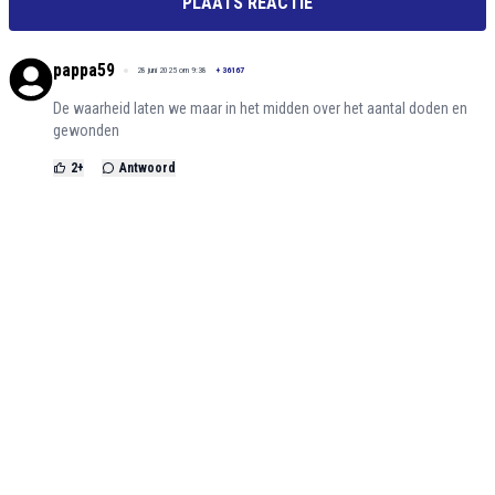
PLAATS REACTIE
pappa59
28 juni 2025 om 9:38
+
36167
De waarheid laten we maar in het midden over het aantal doden en
gewonden
2
+
Antwoord