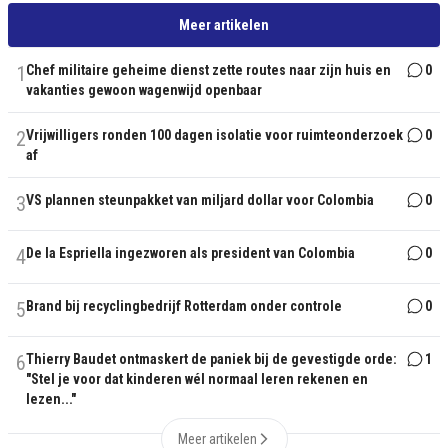
Meer artikelen
1
Chef militaire geheime dienst zette routes naar zijn huis en
0
vakanties gewoon wagenwijd openbaar
2
Vrijwilligers ronden 100 dagen isolatie voor ruimteonderzoek
0
af
3
VS plannen steunpakket van miljard dollar voor Colombia
0
4
De la Espriella ingezworen als president van Colombia
0
5
Brand bij recyclingbedrijf Rotterdam onder controle
0
6
Thierry Baudet ontmaskert de paniek bij de gevestigde orde:
1
"Stel je voor dat kinderen wél normaal leren rekenen en
lezen..."
Meer artikelen