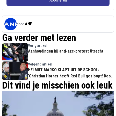
Abonneren
ANP
door
Ga verder met lezen
Vorig artikel
Aanhoudingen bij anti-azc-protest Utrecht
Volgend artikel
HELMUT MARKO KLAPT UIT DE SCHOOL:
'Christian Horner heeft Red Bull gesloopt! Door
hem is Max geen kampioen'
Dit vind je misschien ook leuk