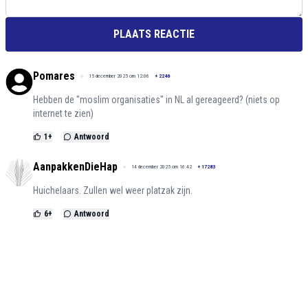
PLAATS REACTIE
Pomares
15 december 2025 om 12:06
+
2246
Hebben de "moslim organisaties" in NL al gereageerd? (niets op
internet te zien)
1
+
Antwoord
AanpakkenDieHap
14 december 2025 om 16:42
+
17283
Huichelaars. Zullen wel weer platzak zijn.
6
+
Antwoord