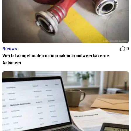
Nieuws
0
Viertal aangehouden na inbraak in brandweerkazerne
Aalsmeer