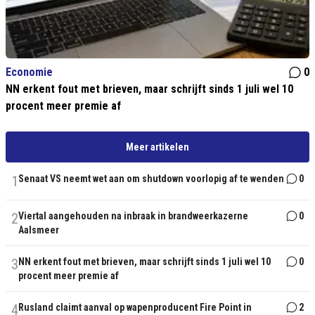
Economie
0
NN erkent fout met brieven, maar schrijft sinds 1 juli wel 10
procent meer premie af
Meer artikelen
1
Senaat VS neemt wet aan om shutdown voorlopig af te wenden
0
2
Viertal aangehouden na inbraak in brandweerkazerne
0
Aalsmeer
3
NN erkent fout met brieven, maar schrijft sinds 1 juli wel 10
0
procent meer premie af
4
Rusland claimt aanval op wapenproducent Fire Point in
2