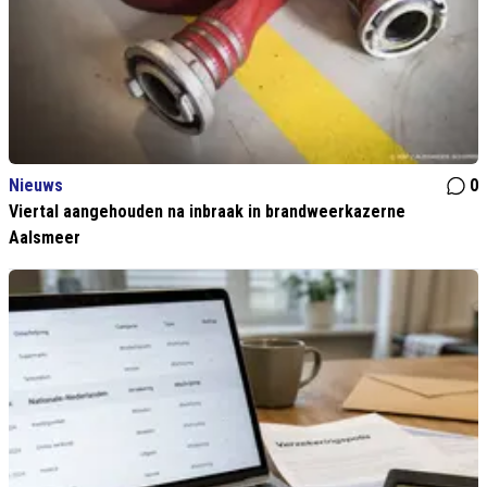
Nieuws
0
Viertal aangehouden na inbraak in brandweerkazerne
Aalsmeer