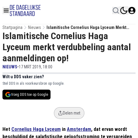
Startpagina
Nieuws
Islamitische Cornelius Haga Lyceum Merkt
Islamitische Cornelius Haga
Verdubbeling Aantal Aanmeldingen Op!
Lyceum merkt verdubbeling aantal
aanmeldingen op!
NIEUWS
•
17 MRT 2019, 18:00
Wilt u DDS vaker zien?
Stel DDS in als voorkeursbron op Google.
Voeg DDS toe op Google
Delen met
Het
Cornelius Haga Lyceum
in
Amsterdam
, dat ervan wordt
beschuldigd de salafistische geloofsstroming te verspreiden