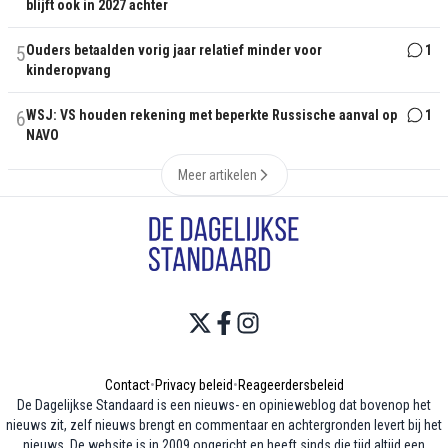
blijft ook in 2027 achter
5
Ouders betaalden vorig jaar relatief minder voor
1
kinderopvang
6
WSJ: VS houden rekening met beperkte Russische aanval op
1
NAVO
Meer artikelen
Contact
•
Privacy beleid
•
Reageerdersbeleid
De Dagelijkse Standaard is een nieuws- en opinieweblog dat bovenop het
nieuws zit, zelf nieuws brengt en commentaar en achtergronden levert bij het
nieuws. De website is in 2009 opgericht en heeft sinds die tijd altijd een