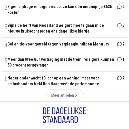
2
Eigen bijdrage én eigen risico: zo kan één medicijn je €635
2
kosten
3
Bijna de helft van Nederland weigert mee te gaan in de
3
nieuwe kruistocht tegen ons dagelijkse biertje
4
Cel en tbs voor geweld tegen verpleegkundigen Mentrum
2
5
Meer dan twee uur vertraging met de trein: reizigers kunnen
1
50 procent terugvragen
6
Nederlander wacht 10 jaar op een woning, maar voor
7
statushouders trekt Den Haag wéér de portemonnee
Meer artikelen