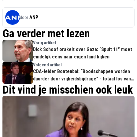
ANP
door
Ga verder met lezen
Vorig artikel
Dick Schoof orakelt over Gaza: “Spuit 11” moet
eindelijk eens naar eigen land kijken
Volgend artikel
CDA-leider Bontenbal: “Boodschappen worden
duurder door vrijheidsbijdrage” - totaal los van
de realiteit
Dit vind je misschien ook leuk