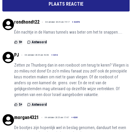
PLAATS REACTIE
rondhondt22
04 oktober 2025 om 19:17
+
32476
Één nachtje in de Hamas tunnels was beter om het te snappen.....
9
+
Antwoord
PJ
04 oktober 2025 om 18:08
+
3212
Zetten ze Thunberg dan in een roeiboot om terug te keren? Vliegen is
zo milieu not done! En zo'n milieu fanaat zou zelf ook de principiële
keus moeten maken om niet te gaan vliegen. Of de roeiboot of
anďers op een kameel de. grens. over. En de rest van de
gelijkgestemden mag uiteraard op dezelfde wijze vertrekken. Of
genieten van een door Israël aangeboden vakantie.
5
+
Antwoord
morgan4321
04 oktober 2025 om 17:47
+
4261
De bootjes zijn hopenlijk wel in beslag genomen, danduurt het even