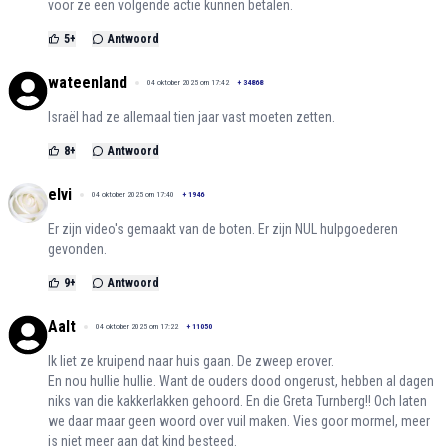
voor ze een volgende actie kunnen betalen.
5
+
Antwoord
wateenland
04 oktober 2025 om 17:42
+
34868
Israël had ze allemaal tien jaar vast moeten zetten.
8
+
Antwoord
elvi
04 oktober 2025 om 17:40
+
1946
Er zijn video's gemaakt van de boten. Er zijn NUL hulpgoederen
gevonden.
9
+
Antwoord
Aalt
04 oktober 2025 om 17:22
+
11050
Ik liet ze kruipend naar huis gaan. De zweep erover.
En nou hullie hullie. Want de ouders dood ongerust, hebben al dagen
niks van die kakkerlakken gehoord. En die Greta Turnberg!! Och laten
we daar maar geen woord over vuil maken. Vies goor mormel, meer
is niet meer aan dat kind besteed.