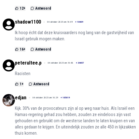
12
+
Antwoord
shadow1100
04 oktober 2025 om 16:49
+
10609
Ik hoop écht dat deze kruisvaarders nog lang van de gastvrijheid van
Israël gebruik mogen maken.
16
+
Antwoord
peterultee.p
04 oktober 2025 om 16:48
+
34657
Racisten
1
+
Antwoord
edjan
04 oktober 2025 om 16:29
+
105019
Kijk. 30% van de provocateurs zijn al op weg naar huis. Als Israël een
Hamas-regering gehad zou hebben, zouden ze eindeloos zijn vast
gehouden en gebruikt om de westerse landen te laten kruipen en van
alles gedaan te krijgen. En uiteindelijk zouden ze alle 450 in lijkzakken
thuis komen.