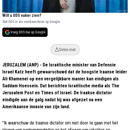
Wilt u DDS vaker zien?
Stel DDS in als voorkeursbron op Google.
Voeg DDS toe op Google
Delen met
JERUZALEM (ANP) - De Israëlische minister van Defensie
Israel Katz heeft gewaarschuwd dat de hoogste Iraanse leider
Ali Khamenei op een vergelijkbare manier kan eindigen als
Saddam Hoessein. Dat berichten Israëlische media als The
Jerusalem Post en Times of Israel. De Iraakse dictator
eindigde aan de galg nadat hij was afgezet na een
Amerikaanse invasie van zijn land.
"Ik waarschuw de Iraanse dictator om niet door te gaan met het
plegen van oorlogsmisdaden en het afvuren van raketten op