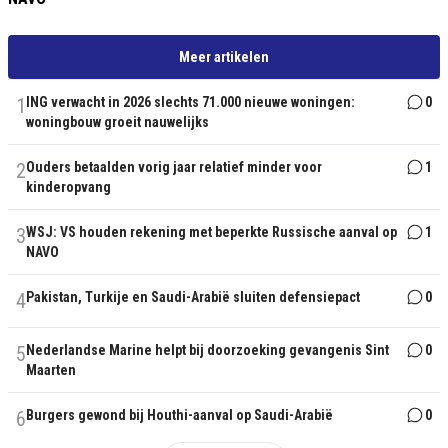
Meer artikelen
1
ING verwacht in 2026 slechts 71.000 nieuwe woningen:
0
woningbouw groeit nauwelijks
2
Ouders betaalden vorig jaar relatief minder voor
1
kinderopvang
3
WSJ: VS houden rekening met beperkte Russische aanval op
1
NAVO
4
Pakistan, Turkije en Saudi-Arabië sluiten defensiepact
0
5
Nederlandse Marine helpt bij doorzoeking gevangenis Sint
0
Maarten
6
Burgers gewond bij Houthi-aanval op Saudi-Arabië
0