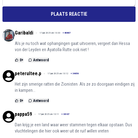
PLAATS REACTIE
Garibaldi
17 juni 2025 om 13:33
+
80807
Als je nu toch wat ophangingen gaat uitvoeren, vergeet dan Hessa
von der Leyden en Ayatolla Rutte ook niet !
0
+
Antwoord
peterultee.p
17 juni 2025 om 13:12
+
34656
Het zijn smerige ratten die Zionisten. Als ze zo doorgaan eindigen zij
in kampen...
0
+
Antwoord
pappa59
17 juni 2025 om 13:11
+
36167
Dan krijg je een land waar weer stammen tegen elkaar opstaan. Dus
vluchtelingen die hier ook weer uit de ruif willen vreten