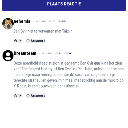
PLAATS REACTIE
nehemia
08 juni 2026 om 23:55
+
535726
Ben Gvir niet te verwarren met Takbir.
1
+
Antwoord
Dreamteam
08 juni 2026 om 23:49
+
93264
Deze apartheidsfascist zionist genaamd Ben Gvir gun ik na het zien
van "The Fascist History of Ben Gvir" op YouTube, uitlevering toe aan
Iran, er zijn maar weinig landen die dit soort van ongedierte zijn
terechte straf zullen geven, minimaal medeplichtig aan de moord op
Y. Rabin, is een bouwkraan een uitkomst!
1
+
Antwoord