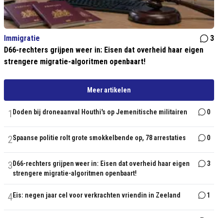
Immigratie
3
D66-rechters grijpen weer in: Eisen dat overheid haar eigen
strengere migratie-algoritmen openbaart!
Meer artikelen
1
Doden bij droneaanval Houthi's op Jemenitische militairen
0
2
Spaanse politie rolt grote smokkelbende op, 78 arrestaties
0
3
D66-rechters grijpen weer in: Eisen dat overheid haar eigen
3
strengere migratie-algoritmen openbaart!
4
Eis: negen jaar cel voor verkrachten vriendin in Zeeland
1