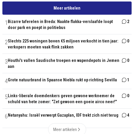
Meer artikelen
1
Bizarre taferelen in Breda: Naakte flakka-verslaafde loopt
2
door park en poept in politiebus
2
Slechts 225 woningen boven €5 miljoen verkocht in tien jaar:
0
verkopers moeten vaak flink zakken
3
Houthi's vallen Saudische troepen en wapendepots in Jemen
0
aan
4
Grote natuurbrand in Spaanse Niebla rukt op richting Sevilla
1
5
Links-liberale doemdenkers geven gewone werknemer de
0
schuld van hete zomer: "Zet gewoon een goeie airco neer!"
6
Netanyahu: Israël verwerpt Gazaplan, IDF trekt zich niet terug
4
Meer artikelen