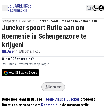
Startpagina
Nieuws
Juncker Spoort Rutte Aan Om Roemenië In
Juncker spoort Rutte aan om
Schengenzone Te Krijgen!
Roemenië in Schengenzone te
krijgen!
NIEUWS
•
11 JAN 2019, 17:00
Wilt u DDS vaker zien?
Stel DDS in als voorkeursbron op Google.
Voeg DDS toe op Google
Delen met
Dolle boel daar in Brussel!
Jean-Claude Juncker
probeert
Rutte aan te sporen om
Roemenië
in de paspoortvrije