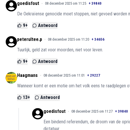
goedisfout
08 december 2025 om 11:25
+
39840
De Oekraïense genocide moet stoppen, niet gevoed worden m
9
+
Antwoord
peterultee.p
08 december 2025 om 11:20
+
34656
Tuurlijk, geld zat voor moorden, niet voor leven.
9
+
Antwoord
Haagmans
08 december 2025 om 11:01
+
29227
Wanneer komt er een motie om het volk eens te raadplegen of
13
+
Antwoord
goedisfout
08 december 2025 om 11:27
+
39840
Een bindend referendum, de droom van de oprich
dictatuur.