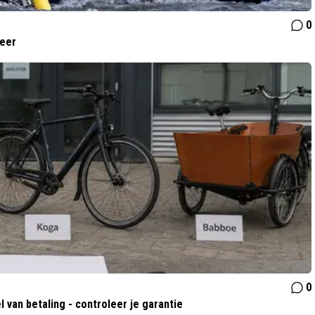
0
meer
0
l van betaling - controleer je garantie