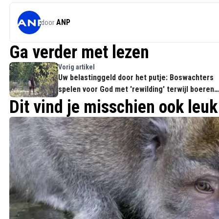
ANP
door
Ga verder met lezen
Vorig artikel
Uw belastinggeld door het putje: Boswachters
spelen voor God met 'rewilding' terwijl boeren
moeten wijken
Dit vind je misschien ook leuk