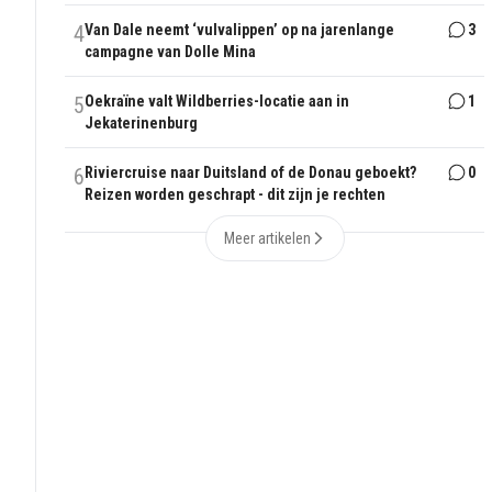
4
Van Dale neemt ‘vulvalippen’ op na jarenlange
3
campagne van Dolle Mina
5
Oekraïne valt Wildberries-locatie aan in
1
Jekaterinenburg
6
Riviercruise naar Duitsland of de Donau geboekt?
0
Reizen worden geschrapt - dit zijn je rechten
Meer artikelen