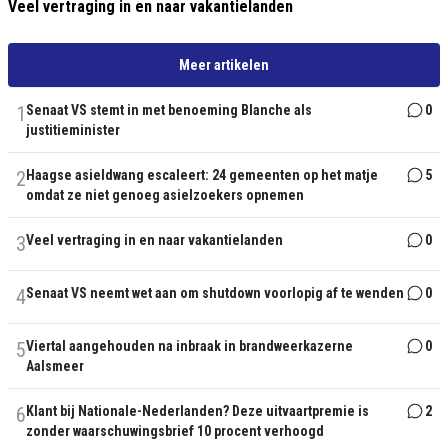
Veel vertraging in en naar vakantielanden
Meer artikelen
1
Senaat VS stemt in met benoeming Blanche als
0
justitieminister
2
Haagse asieldwang escaleert: 24 gemeenten op het matje
5
omdat ze niet genoeg asielzoekers opnemen
3
Veel vertraging in en naar vakantielanden
0
4
Senaat VS neemt wet aan om shutdown voorlopig af te wenden
0
5
Viertal aangehouden na inbraak in brandweerkazerne
0
Aalsmeer
6
Klant bij Nationale-Nederlanden? Deze uitvaartpremie is
2
zonder waarschuwingsbrief 10 procent verhoogd