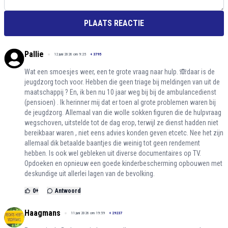
PLAATS REACTIE
Pallie
12 juni 2026 om 9:25
+
3795
Wat een smoesjes weer, een te grote vraag naar hulp. 🙈daar is de
jeugdzorg toch voor. Hebben die geen triage bij meldingen van uit de
maatschappij ? En, ik ben nu 10 jaar weg bij bij de ambulancedienst
(pensioen) . Ik herinner mij dat er toen al grote problemen waren bij
de jeugdzorg. Allemaal van die wolle sokken figuren die de hulpvraag
wegschoven, uitstelde tot de dag erop, terwijl ze dienst hadden niet
bereikbaar waren , niet eens advies konden geven etcetc. Nee het zijn
allemaal dik betaalde baantjes die weinig tot geen rendement
hebben. Is ook wel gebleken uit diverse documentaires op TV.
Opdoeken en opnieuw een goede kinderbescherming opbouwen met
deskundige uit allerlei lagen van de bevolking.
0
+
Antwoord
Haagmans
11 juni 2026 om 19:59
+
29237