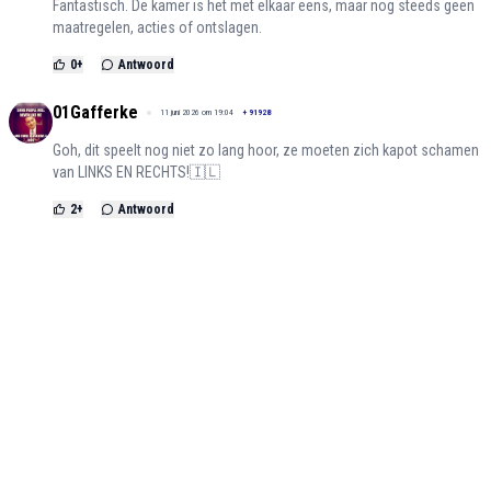
Fantastisch. De kamer is het met elkaar eens, maar nog steeds geen
maatregelen, acties of ontslagen.
0
+
Antwoord
01Gafferke
11 juni 2026 om 19:04
+
91928
Goh, dit speelt nog niet zo lang hoor, ze moeten zich kapot schamen
van LINKS EN RECHTS!🇮🇱
2
+
Antwoord