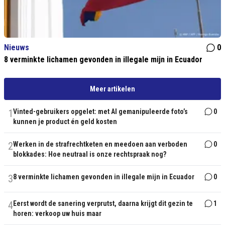
Nieuws
0
8 verminkte lichamen gevonden in illegale mijn in Ecuador
Meer artikelen
1
Vinted-gebruikers opgelet: met AI gemanipuleerde foto’s
0
kunnen je product én geld kosten
2
Werken in de strafrechtketen en meedoen aan verboden
0
blokkades: Hoe neutraal is onze rechtspraak nog?
3
8 verminkte lichamen gevonden in illegale mijn in Ecuador
0
4
Eerst wordt de sanering verprutst, daarna krijgt dit gezin te
1
horen: verkoop uw huis maar