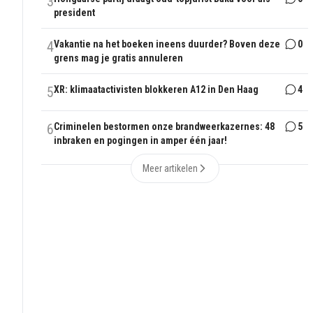
3
president
4
Vakantie na het boeken ineens duurder? Boven deze
0
grens mag je gratis annuleren
5
XR: klimaatactivisten blokkeren A12 in Den Haag
4
6
Criminelen bestormen onze brandweerkazernes: 48
5
inbraken en pogingen in amper één jaar!
Meer artikelen