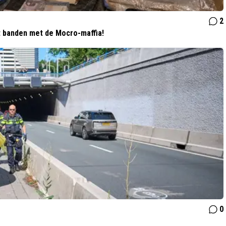
2
t banden met de Mocro-maffia!
0