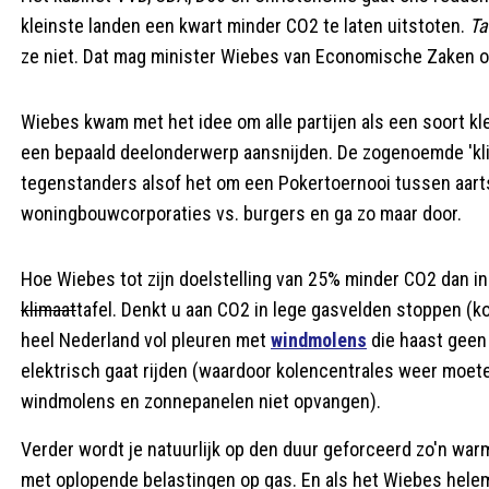
kleinste landen een kwart minder CO2 te laten uitstoten.
Ta
ze niet. Dat mag minister Wiebes van Economische Zaken 
Wiebes kwam met het idee om alle partijen als een soort kleut
een bepaald deelonderwerp aansnijden. De zogenoemde 'klima
tegenstanders alsof het om een Pokertoernooi tussen aartsr
woningbouwcorporaties vs. burgers en ga zo maar door.
Hoe Wiebes tot zijn doelstelling van 25% minder CO2 dan in
klimaat
tafel. Denkt u aan CO2 in lege gasvelden stoppen (kos
heel Nederland vol pleuren met
windmolens
die haast geen 
elektrisch gaat rijden (waardoor kolencentrales weer moete
windmolens en zonnepanelen niet opvangen).
Verder wordt je natuurlijk op den duur geforceerd zo'n wa
met oplopende belastingen op gas. En als het Wiebes helem