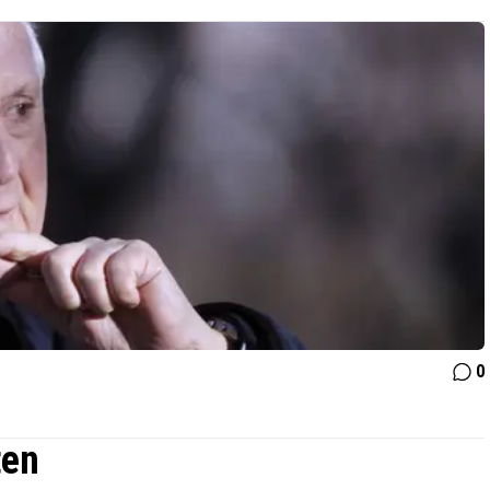
0
ten