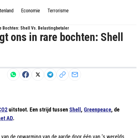
tenland
Economie
Terrorisme
 Bochten: Shell Vs. Belastingbetaler
t ons in rare bochten: Shell
CO2
uitstoot. Een strijd tussen
Shell
,
Greenpeace
, de
het AD
.
 van de opwarming van de aarde door één van 's werelds