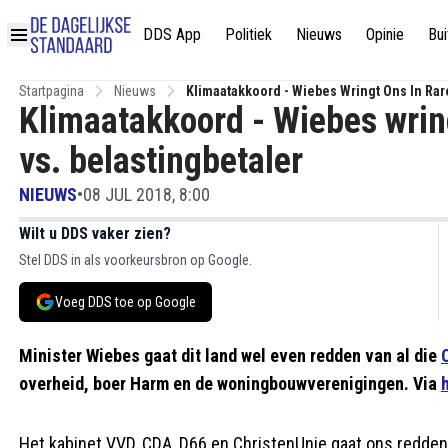
DDS App
Politiek
Nieuws
Opinie
Bui
Startpagina
Nieuws
Klimaatakkoord - Wiebes Wringt Ons In Rare
Klimaatakkoord - Wiebes wring
vs. belastingbetaler
NIEUWS
•
08 JUL 2018, 8:00
Wilt u DDS vaker zien?
Stel DDS in als voorkeursbron op Google.
Voeg DDS toe op Google
Minister Wiebes gaat dit land wel even redden van al die
overheid, boer Harm en de woningbouwverenigingen. Via
Het kabinet VVD, CDA, D66 en ChristenUnie gaat ons redden