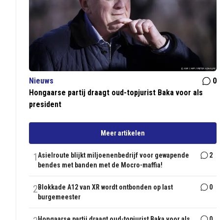
Nieuws
0
Hongaarse partij draagt oud-topjurist Baka voor als
president
Meer artikelen
1
Asielroute blijkt miljoenenbedrijf voor gewapende
2
bendes met banden met de Mocro-maffia!
2
Blokkade A12 van XR wordt ontbonden op last
0
burgemeester
Hongaarse partij draagt oud-topjurist Baka voor als
0