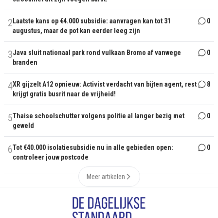
2
Laatste kans op €4.000 subsidie: aanvragen kan tot 31
0
augustus, maar de pot kan eerder leeg zijn
3
Java sluit nationaal park rond vulkaan Bromo af vanwege
0
branden
4
XR gijzelt A12 opnieuw: Activist verdacht van bijten agent, rest
8
krijgt gratis busrit naar de vrijheid!
5
Thaise schoolschutter volgens politie al langer bezig met
0
geweld
6
Tot €40.000 isolatiesubsidie nu in alle gebieden open:
0
controleer jouw postcode
Meer artikelen