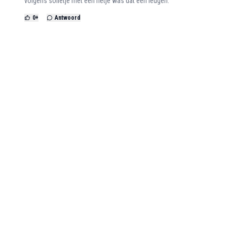
volgens sofietje met een rietje was dat een leugen.
0
+
Antwoord