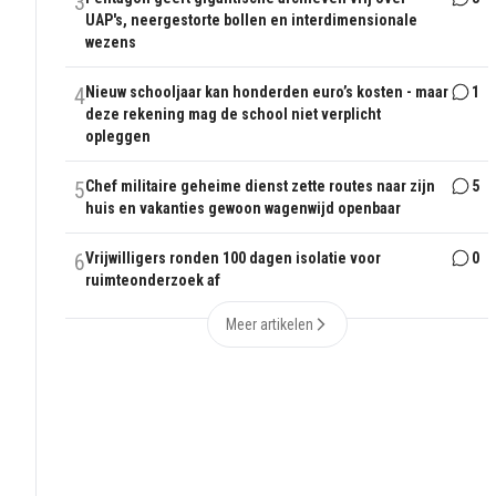
3
UAP's, neergestorte bollen en interdimensionale
wezens
4
Nieuw schooljaar kan honderden euro’s kosten - maar
1
deze rekening mag de school niet verplicht
opleggen
5
Chef militaire geheime dienst zette routes naar zijn
5
huis en vakanties gewoon wagenwijd openbaar
6
Vrijwilligers ronden 100 dagen isolatie voor
0
ruimteonderzoek af
Meer artikelen