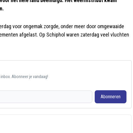
voor het hele land beëindigd. Het weerinstituut kwam
n.
aterdag voor ongemak zorgde, onder meer door omgewaaide
menten afgelast. Op Schiphol waren zaterdag veel vluchten
e inbox. Abonneer je vandaag!
Abonneren