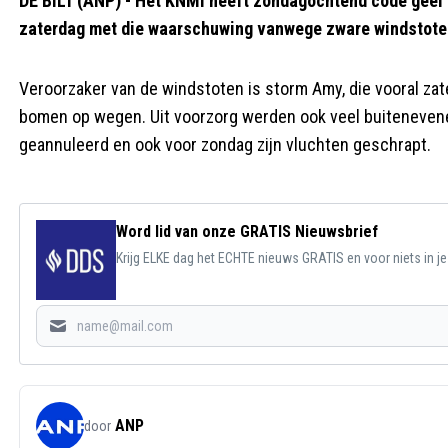
DE BILT (ANP) - Het KNMI heeft zondagochtend code geel 
zaterdag met die waarschuwing vanwege zware windstote
Veroorzaker van de windstoten is storm Amy, die vooral z
bomen op wegen. Uit voorzorg werden ook veel buitenevene
geannuleerd en ook voor zondag zijn vluchten geschrapt.
Word lid van onze GRATIS Nieuwsbrief
Krijg ELKE dag het ECHTE nieuws GRATIS en voor niets in j
ANP
door