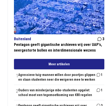
Buitenland
3
Pentagon geeft gigantische archieven vrij over UAP's,
neergestorte bollen en interdimensionale wezens
Meer artikelen
1
Agressieve tuig-mannen willen door poortjes glippen
1
en slaan studenten neer die weigeren mee te werken
2
Ouders van minderjarige mbo-studenten opgelet:
1
school moet een tegemoetkoming van €80 regelen
Pentagon geeft gigantische archieven vrij over
3