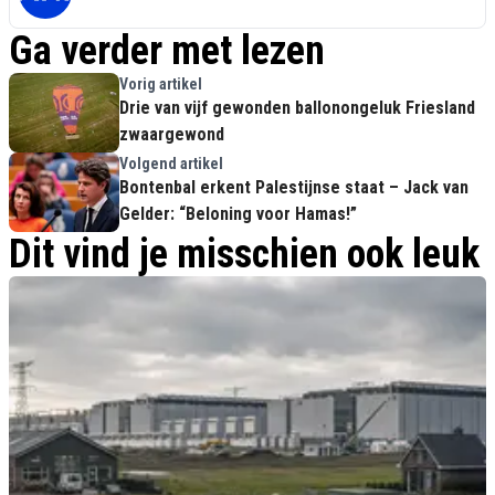
Ga verder met lezen
Vorig artikel
Drie van vijf gewonden ballonongeluk Friesland
zwaargewond
Volgend artikel
Bontenbal erkent Palestijnse staat – Jack van
Gelder: “Beloning voor Hamas!”
Dit vind je misschien ook leuk