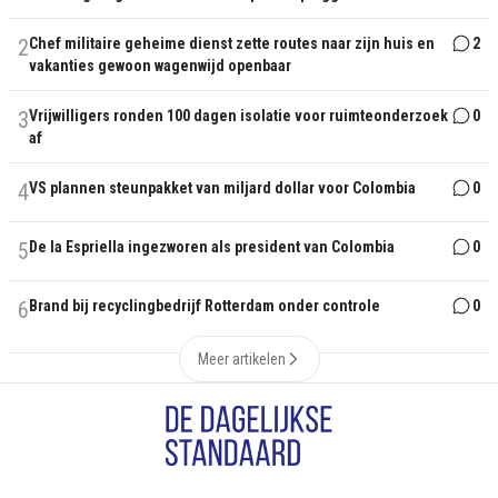
2
Chef militaire geheime dienst zette routes naar zijn huis en
2
vakanties gewoon wagenwijd openbaar
3
Vrijwilligers ronden 100 dagen isolatie voor ruimteonderzoek
0
af
4
VS plannen steunpakket van miljard dollar voor Colombia
0
5
De la Espriella ingezworen als president van Colombia
0
6
Brand bij recyclingbedrijf Rotterdam onder controle
0
Meer artikelen