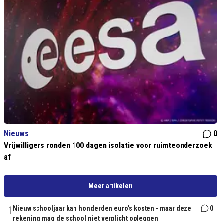
Nieuws
0
Vrijwilligers ronden 100 dagen isolatie voor ruimteonderzoek
af
Meer artikelen
1
Nieuw schooljaar kan honderden euro’s kosten - maar deze
0
rekening mag de school niet verplicht opleggen