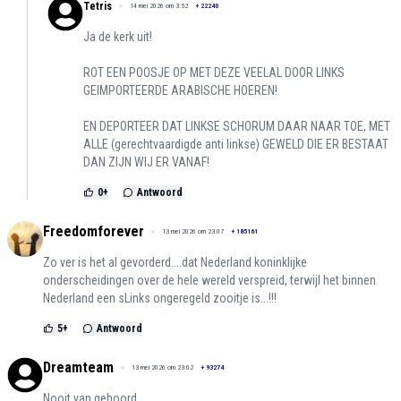
Tetris
14 mei 2026 om 3:52
+
22240
Ja de kerk uit!
ROT EEN POOSJE OP MET DEZE VEELAL DOOR LINKS
GEIMPORTEERDE ARABISCHE HOEREN!
EN DEPORTEER DAT LINKSE SCHORUM DAAR NAAR TOE, MET
ALLE (gerechtvaardigde anti linkse) GEWELD DIE ER BESTAAT
DAN ZIJN WIJ ER VANAF!
0
+
Antwoord
Freedomforever
13 mei 2026 om 23:07
+
185161
Zo ver is het al gevorderd....dat Nederland koninklijke
onderscheidingen over de hele wereld verspreid, terwijl het binnen
Nederland een sLinks ongeregeld zooitje is...!!!
5
+
Antwoord
Dreamteam
13 mei 2026 om 23:02
+
93274
Nooit van gehoord.