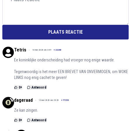
PLAATS REACTIE
Tetris
14 mei 2026 om 3:49
+
22240
Ee koninklijke onderscheiding had vroeger nog enige waarde.
Tegenwoordig is het meer EEN BREVET VAN ONVERMOGEN, om WOKE
LINKS nog enig cachet te geven!
0
+
Antwoord
dageraad
13 mei 2026 om 23:20
+
77293
Ze kan zingen.
0
+
Antwoord