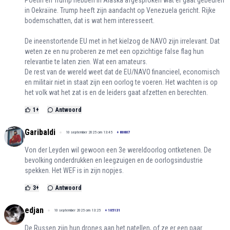
in Oekraïne. Trump heeft zijn aandacht op Venezuela gericht. Rijke
bodemschatten, dat is wat hem interesseert.
De ineenstortende EU met in het kielzog de NAVO zijn irrelevant. Dat
weten ze en nu proberen ze met een opzichtige false flag hun
relevantie te laten zien. Wat een amateurs.
De rest van de wereld weet dat de EU/NAVO financieel, economisch
en militair niet in staat zijn een oorlog te voeren. Het wachten is op
het volk wat het zat is en de leiders gaat afzetten en berechten.
1
+
Antwoord
Garibaldi
10 september 2025 om 13:45
+
80807
Von der Leyden wil gewoon een 3e wereldoorlog ontketenen. De
bevolking onderdrukken en leegzuigen en de oorlogsindustrie
spekken. Het WEF is in zijn nopjes.
3
+
Antwoord
edjan
10 september 2025 om 13:25
+
105131
De Russen zijn hun drones aan het natellen, of ze er een paar