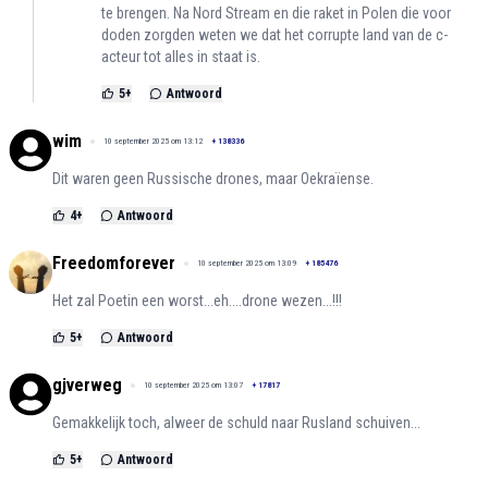
te brengen. Na Nord Stream en die raket in Polen die voor
doden zorgden weten we dat het corrupte land van de c-
acteur tot alles in staat is.
5
+
Antwoord
wim
10 september 2025 om 13:12
+
138336
Dit waren geen Russische drones, maar Oekraïense.
4
+
Antwoord
Freedomforever
10 september 2025 om 13:09
+
185476
Het zal Poetin een worst...eh....drone wezen...!!!
5
+
Antwoord
gjverweg
10 september 2025 om 13:07
+
17817
Gemakkelijk toch, alweer de schuld naar Rusland schuiven...
5
+
Antwoord