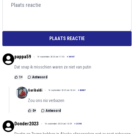
PLAATS REACTIE
pappa59
10 september 2025 om 17:53
+
36167
Dat snap ik misschien waren ze niet van putin
1
+
Antwoord
Garibaldi
10 september 2025 om 18:04
+
80807
Zou ons nix verbazen
0
+
Antwoord
Donder2023
10 september 2025 om 13:59
+
21541
Poetin en Trump hebben in Alaska afgesproken wat er gaat gebeuren