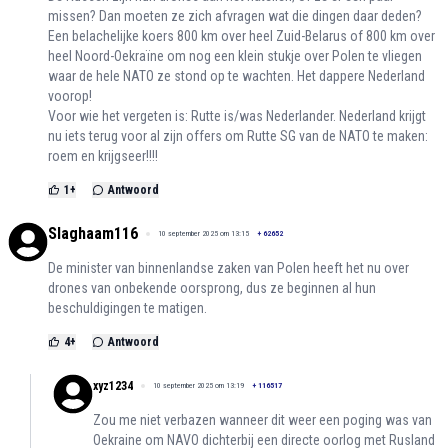
missen? Dan moeten ze zich afvragen wat die dingen daar deden?
Een belachelijke koers 800 km over heel Zuid-Belarus of 800 km over
heel Noord-Oekraïne om nog een klein stukje over Polen te vliegen
waar de hele NATO ze stond op te wachten. Het dappere Nederland
voorop!
Voor wie het vergeten is: Rutte is/was Nederlander. Nederland krijgt
nu iets terug voor al zijn offers om Rutte SG van de NATO te maken:
roem en krijgseer!!!!
1
+
Antwoord
Slaghaam116
10 september 2025 om 13:15
+
62652
De minister van binnenlandse zaken van Polen heeft het nu over
drones van onbekende oorsprong, dus ze beginnen al hun
beschuldigingen te matigen.
4
+
Antwoord
xyz1234
10 september 2025 om 13:19
+
116517
Zou me niet verbazen wanneer dit weer een poging was van
Oekraine om NAVO dichterbij een directe oorlog met Rusland