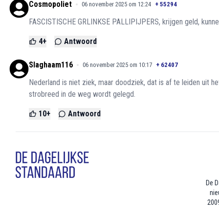
Cosmopoliet
06 november 2025 om 12:24
+
55294
FASCISTISCHE GRLINKSE PALLIPIJPERS, krijgen geld, kunnen d
4
+
Antwoord
Slaghaam116
06 november 2025 om 10:17
+
62407
Nederland is niet ziek, maar doodziek, dat is af te leiden uit 
strobreed in de weg wordt gelegd.
10
+
Antwoord
De D
nie
2009