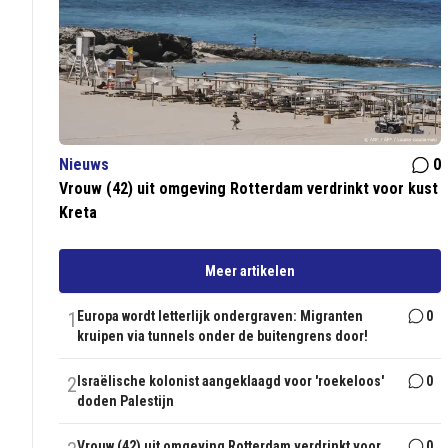
Nieuws
0
Vrouw (42) uit omgeving Rotterdam verdrinkt voor kust
Kreta
Meer artikelen
1
Europa wordt letterlijk ondergraven: Migranten
0
kruipen via tunnels onder de buitengrens door!
2
Israëlische kolonist aangeklaagd voor 'roekeloos'
0
doden Palestijn
Vrouw (42) uit omgeving Rotterdam verdrinkt voor
0