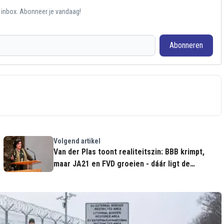
e inbox. Abonneer je vandaag!
Abonneren
Volgend artikel
Van der Plas toont realiteitszin: BBB krimpt,
maar JA21 en FVD groeien - dáár ligt de
toekomst van rechts