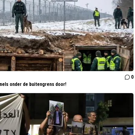
0
nnels onder de buitengrens door!