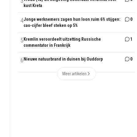
3
kust Kreta
4
Jonge werknemers zagen hun loon ruim 6% stijgen:
0
cao-cijfer bleef steken op 5%
5
Kremlin veroordeelt uitzetting Russische
1
commentator in Frankrijk
6
Nieuwe natuurbrand in duinen bij Ouddorp
0
Meer artikelen