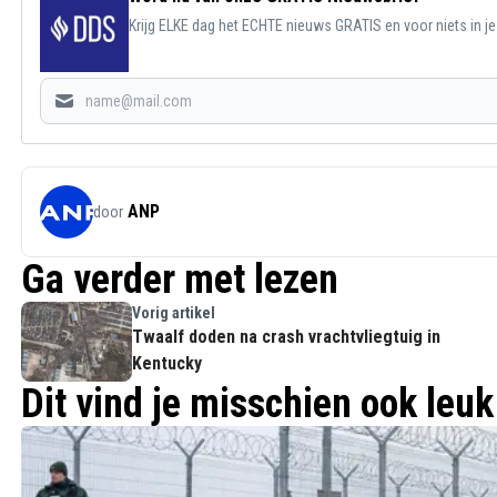
Krijg ELKE dag het ECHTE nieuws GRATIS en voor niets in j
ANP
door
Ga verder met lezen
Vorig artikel
Twaalf doden na crash vrachtvliegtuig in
Kentucky
Dit vind je misschien ook leuk