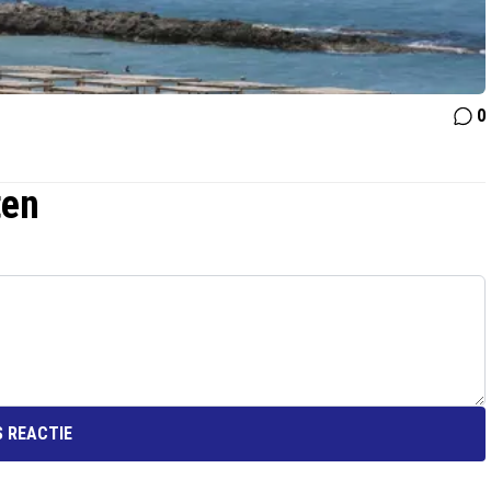
0
ten
 REACTIE