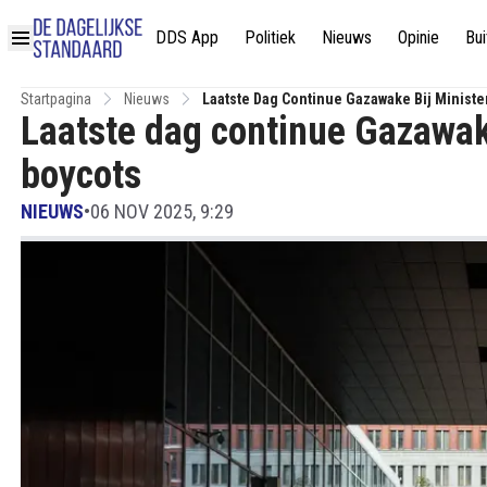
DDS App
Politiek
Nieuws
Opinie
Bui
Startpagina
Nieuws
Laatste Dag Continue Gazawake Bij Ministe
Laatste dag continue Gazawake
boycots
NIEUWS
•
06 NOV 2025, 9:29