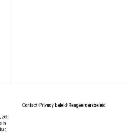
Contact
•
Privacy beleid
•
Reageerdersbeleid
 zelf
s in
ehad.