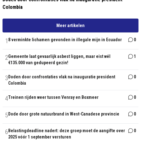
Colombia
Meer artikelen
1
8 verminkte lichamen gevonden in illegale mijn in Ecuador
0
2
Gemeente laat gevaarlijk asbest liggen, maar eist wél
1
€135.000 van gedupeerd gezin!
3
Doden door confrontaties vlak na inauguratie president
0
Colombia
4
Treinen rijden weer tussen Venray en Boxmeer
0
5
Dode door grote natuurbrand in West-Canadese provincie
0
6
Belastingdeadline nadert: deze groep moet de aangifte over
0
2025 vóór 1 september versturen