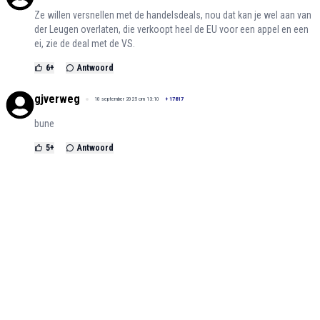
Ze willen versnellen met de handelsdeals, nou dat kan je wel aan van
der Leugen overlaten, die verkoopt heel de EU voor een appel en een
ei, zie de deal met de VS.
6
+
Antwoord
gjverweg
10 september 2025 om 13:10
+
17817
bune
5
+
Antwoord