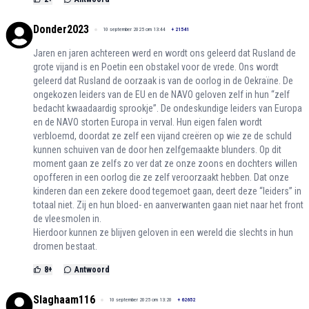
Donder2023
10 september 2025 om 13:44
+
21541
Jaren en jaren achtereen werd en wordt ons geleerd dat Rusland de
grote vijand is en Poetin een obstakel voor de vrede. Ons wordt
geleerd dat Rusland de oorzaak is van de oorlog in de Oekraïne. De
ongekozen leiders van de EU en de NAVO geloven zelf in hun “zelf
bedacht kwaadaardig sprookje”. De ondeskundige leiders van Europa
en de NAVO storten Europa in verval. Hun eigen falen wordt
verbloemd, doordat ze zelf een vijand creëren op wie ze de schuld
kunnen schuiven van de door hen zelfgemaakte blunders. Op dit
moment gaan ze zelfs zo ver dat ze onze zoons en dochters willen
opofferen in een oorlog die ze zelf veroorzaakt hebben. Dat onze
kinderen dan een zekere dood tegemoet gaan, deert deze “leiders” in
totaal niet. Zij en hun bloed- en aanverwanten gaan niet naar het front
de vleesmolen in.
Hierdoor kunnen ze blijven geloven in een wereld die slechts in hun
dromen bestaat.
8
+
Antwoord
Slaghaam116
10 september 2025 om 13:20
+
62652