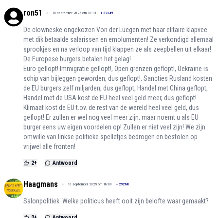
ron51
10 september 2025 om 18:31
+
32249
De clowneske ongekozen Von der Luegen met haar elitaire klapvee
met dik betaalde salarissen en emolumenten! Ze verkondigd allemaal
sprookjes en na verloop van tijd klappen ze als zeepbellen uit elkaar!
De Europese burgers betalen het gelag!
Euro geflopt! Immigratie geflopt!, Open grenzen geflopt!, Oekraïne is
schip van bijleggen geworden, dus geflopt!, Sancties Rusland kosten
de EU burgers zelf miljarden, dus geflopt, Handel met China geflopt,
Handel met de USA kost de EU heel veel geld meer, dus geflopt!
Klimaat kost de EU t.ov. de rest van de wereld heel veel geld, dus
geflopt! Er zullen er wel nog veel meer zijn, maar noemt u als EU
burger eens uw eigen voordelen op! Zullen er niet veel zijn! We zijn
omwille van linkse politieke spelletjes bedrogen en bestolen op
vrijwel alle fronten!
2
+
Antwoord
Haagmans
10 september 2025 om 18:00
+
29268
Salonpolitiek. Welke politicus heeft ooit zijn belofte waar gemaakt?
2
+
Antwoord