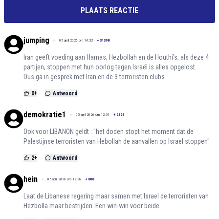
PLAATS REACTIE
jumping
05 april 2026 om 14:32
+
31398
Iran geeft voeding aan Hamas, Hezbollah en de Houthi's, als deze 4
partijen, stoppen met hun oorlog tegen Israël is alles opgelost.
Dus ga in gesprek met Iran en de 3 terroristen clubs.
0
+
Antwoord
demokratie1
05 april 2026 om 12:51
+
2329
Ook voor LIBANON geldt : "het doden stopt het moment dat de
Palestijnse terroristen van Hebollah de aanvallen op Israel stoppen"
2
+
Antwoord
hein
05 april 2026 om 12:38
+
808
Laat de Libanese regering maar samen met Israel de terroristen van
Hezbolla maar bestrijden. Een win-win voor beide.