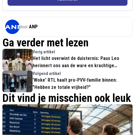
ANP
door
Ga verder met lezen
Vorig artikel
Het licht overwint de duisternis: Paus Leo
herinnert ons aan de ware en krachtige
betekenis van Pasen
Volgend artikel
'Woke' RTL haalt pro-PVV-familie binnen:
"Hebben ze totale vrijheid?"
Dit vind je misschien ook leuk