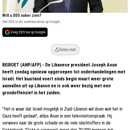
Wilt u DDS vaker zien?
Stel DDS in als voorkeursbron op Google.
Voeg DDS toe op Google
Delen met
BEIROET (ANP/AFP) - De Libanese president Joseph Aoun
heeft zondag opnieuw opgeroepen tot onderhandelingen met
Israël. Het buurland voert sinds begin maart weer grote
aanvallen uit op Libanon en is ook weer bezig met een
grondoffensief in het zuiden.
"Het is waar dat Israël mogelijk in Zuid-Libanon wil doen wat het in
Gaza heeft gedaan", aldus Aoun in een televisietoespraak. Hij
verwees naar de grote schade en de vele slachtoffers in de
Gazastrook. "Gaza is verwoest, meer dan 70.000 mensen zijn